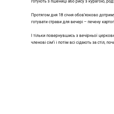
готують з пшениці або рису з курагою, ро
Протягом дня 18 січня обов’язково дотриму
готувати страви для вечері – печену карто
І тільки повернувшись з вечірньої церко
членові сім’ї і потім всі сідають за стіл, по