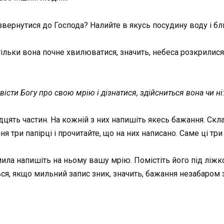
звернутися до Господа? Налийте в якусь посудину воду і бли
 тільки вона почне хвилюватися, значить, небеса розкрилися
вісти Богу про свою мрію і дізнатися, здійсниться вона чи ні
дцять частин. На кожній з них напишіть якесь бажання. Складі
ня три папірці і прочитайте, що на них написано. Саме ці тр
ила напишіть на ньому вашу мрію. Помістіть його під ліжком
ся, якщо мильний запис зник, значить, бажання незабаром 