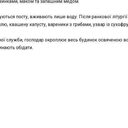
дзинками, маком та запашним медом.
ються посту, вживають лише воду. Після ранкової літургії
плю, квашену капусту, вареники з грибами, узвар із сухофру
вної служби, господар окроплює весь будинок освяченою в
чинають обідати.