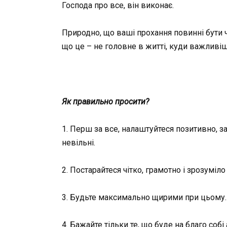
Господа про все, він виконає.
Природно, що ваші прохання повинні бути ч
що це – не головне в житті, куди важливіше
Як правильно просити?
1. Перш за все, налаштуйтеся позитивно, заб
невільні.
2. Постарайтеся чітко, грамотно і зрозумі
3. Будьте максимально щирими при цьому. Н
4. Бажайте тільки те, що буде на благо соб