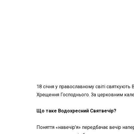
18 січня у православному світі святкують
Хрещення Господнього. За церковним кале
Що таке Водохресний Святвечір?
Поняття «навечір’я» передбачає вечір напе