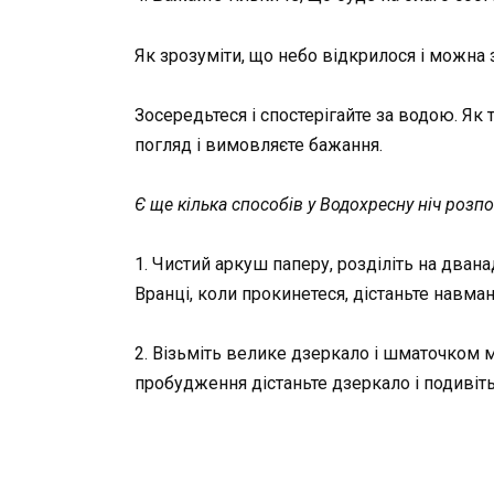
Як зрозуміти, що небо відкрилося і можна 
Зосередьтеся і спостерігайте за водою. Як
погляд і вимовляєте бажання.
Є ще кілька способів у Водохресну ніч розпо
1. Чистий аркуш паперу, розділіть на двана
Вранці, коли прокинетеся, дістаньте навман
2. Візьміть велике дзеркало і шматочком м
пробудження дістаньте дзеркало і подивіть