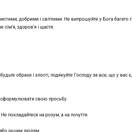
истими, добрими і світлими. Не випрошуйте у Бога багато гр
 сім’я, здоров’я і щастя.
удьте образи і злості, подякуйте Господу за все, що у вас є,
ло сформулювати свою просьбу.
е покладайтеся на розум, а на почуття.
і або іншим людям.