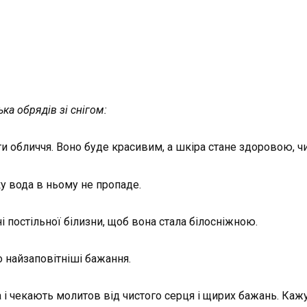
ка обрядів зі снігом:
ти обличчя. Воно буде красивим, а шкіра стане здоровою, ч
ку вода в ньому не пропаде.
і постільної білизни, щоб вона стала білосніжною.
о найзаповітніші бажання.
са і чекають молитов від чистого серця і щирих бажань. Ка