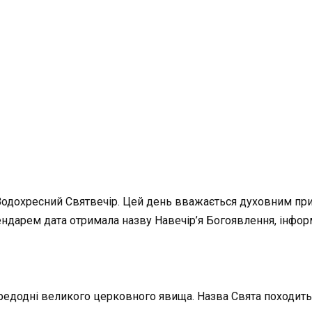
 Водохресний Святвечір. Цей день вважається духовним пр
ндарем дата отримала назву Навечір’я Богоявлення, інфо
редодні великого церковного явища. Назва Свята походить в