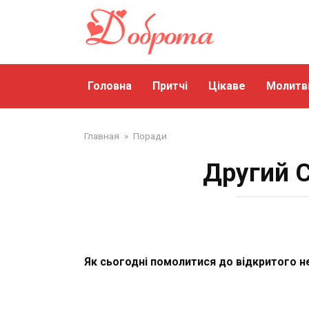
Перейти
до
змісту
Головна
Притчі
Цікаве
Молитв
Главная
»
Поради
Другий С
Як сьогодні помолитися до відкритого н