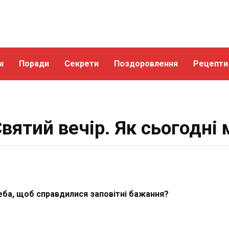
и
Поради
Секрети
Поздоровлення
Рецепти
вятий вечір. Як сьогодні
еба, щоб справдилися заповітні бажання?