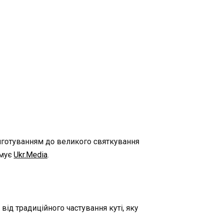
иготуванням до великого святкування
рмує
Ukr.Media
.
ід традиційного частування куті, яку