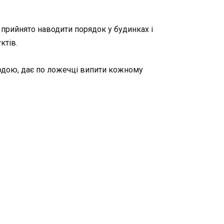
 прийнято наводити порядок у будинках і
ктів.
одою, дає по ложечці випити кожному