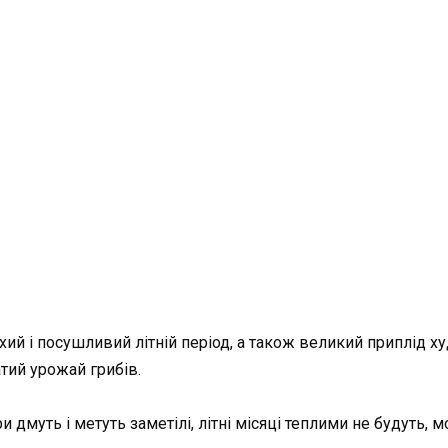
сухий і посушливий літній період, а також великий приплід 
атий урожай грибів.
 дмуть і метуть заметілі, літні місяці теплими не будуть, 