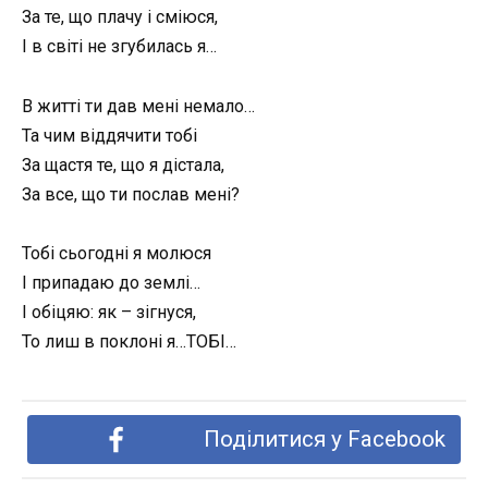
За те, що плачу і сміюся,
І в світі не згубилась я…
В житті ти дав мені немало…
Та чим віддячити тобі
За щастя те, що я дістала,
За все, що ти послав мені?
Тобі сьогодні я молюся
І припадаю до землі…
І обіцяю: як – зігнуся,
То лиш в поклоні я…ТОБІ…
Поділитися у Facebook