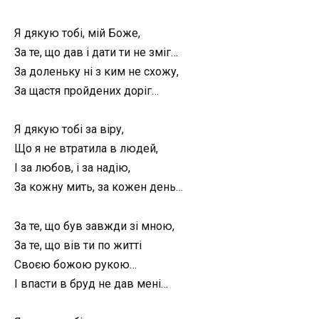
Я дякую тобі, мій Боже,
За те, що дав і дати ти не зміг…
За доленьку ні з ким не схожу,
За щастя пройдених доріг…
Я дякую тобі за віру,
Що я не втратила в людей,
І за любов, і за надію,
За кожну мить, за кожен день…
За те, що був завжди зі мною,
За те, що вів ти по житті
Своєю божою рукою…
І впасти в бруд не дав мені…