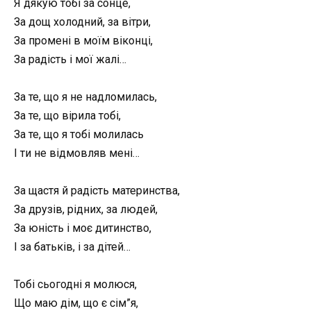
Я дякую тобі за сонце,
За дощ холодний, за вітри,
За промені в моїм віконці,
За радість і мої жалі…
За те, що я не надломилась,
За те, що вірила тобі,
За те, що я тобі молилась
І ти не відмовляв мені…
За щастя й радість материнства,
За друзів, рідних, за людей,
За юність і моє дитинство,
І за батьків, і за дітей…
Тобі сьогодні я молюся,
Що маю дім, що є сім”я,