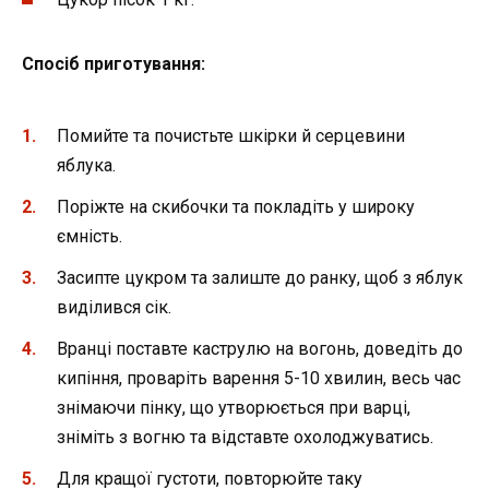
Спосіб приготування:
Помийте та почистьте шкірки й серцевини
яблука.
Поріжте на скибочки та покладіть у широку
ємність.
Засипте цукром та залиште до ранку, щоб з яблук
виділився сік.
Вранці поставте каструлю на вогонь, доведіть до
кипіння, проваріть варення 5-10 хвилин, весь час
знімаючи пінку, що утворюється при варці,
зніміть з вогню та відставте охолоджуватись.
Для кращої густоти, повторюйте таку