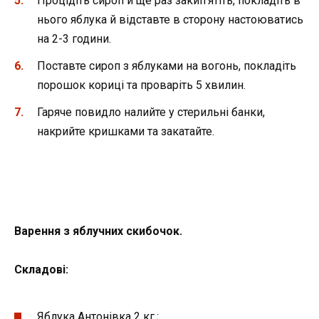
Процідіть сироп й ще раз закип’ятіть, покладіть в
нього яблука й відставте в сторону настоюватись
на 2-3 години.
Поставте сироп з яблуками на вогонь, покладіть
порошок кориці та проваріть 5 хвилин.
Гаряче повидло налийте у стерильні банки,
накрийте кришками та закатайте.
Варення з яблучних скибочок.
Складові:
Яблука Антонівка 2 кг.;