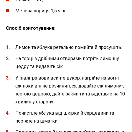
Мелена кориця 1,5 ч. л.
Спосіб приготування:
Лимон та яблука ретельно помийте й просушіть.
На терці з дрібними отворами потріть лимонну
цедру та видавіть сік.
У півлітра води всипте цукор, нагрійте на вогні,
аж поки він не розчиниться, додайте сік лимону з
тертою цедрою, дайте закипіти та відставте на 10
хвилин у сторону.
Почистьте яблука від шкірки й серцевини та
поріжте на шматки.