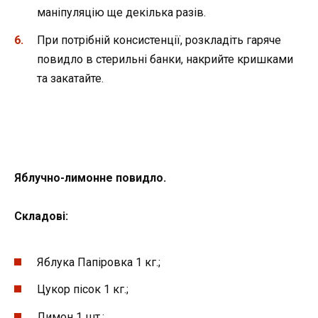
маніпуляцію ще декілька разів.
При потрібній консистенції, розкладіть гаряче
повидло в стерильні банки, накрийте кришками
та закатайте.
Яблучно-лимонне повидло.
Складові:
Яблука Папіровка 1 кг.;
Цукор пісок 1 кг.;
Лимон 1 шт.;