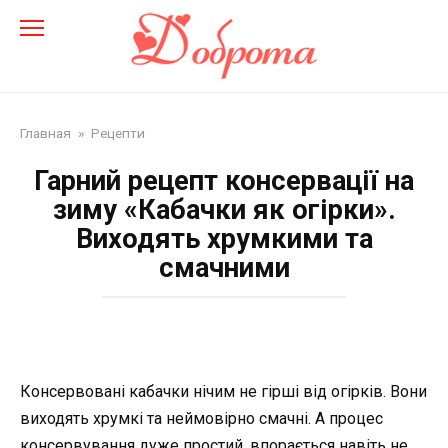
Перейти
до
змісту
Главная
»
Рецепти
Гарний рецепт консервації на
зиму «Кабачки як огірки».
Виходять хрумкими та
смачними
Консервовані кабачки нічим не гірші від огірків. Вони
виходять хрумкі та неймовірно смачні. А процес
консервування дуже простий, впорається навіть не