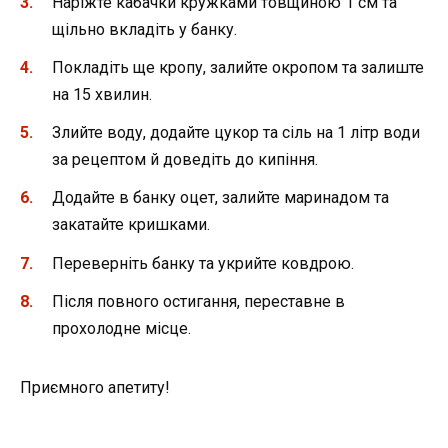
Наріжте кабачки кружками товщиною 1 см та
щільно вкладіть у банку.
Покладіть ще кропу, залийте окропом та залиште
на 15 хвилин.
Злийте воду, додайте цукор та сіль на 1 літр води
за рецептом й доведіть до кипіння.
Додайте в банку оцет, залийте маринадом та
закатайте кришками.
Переверніть банку та укрийте ковдрою.
Після повного остигання, переставне в
прохолодне місце.
Приємного апетиту!