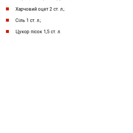
Харчовий оцет 2 ст. л.;
Сіль 1 ст. л.;
Цукор пісок 1,5 ст. л.