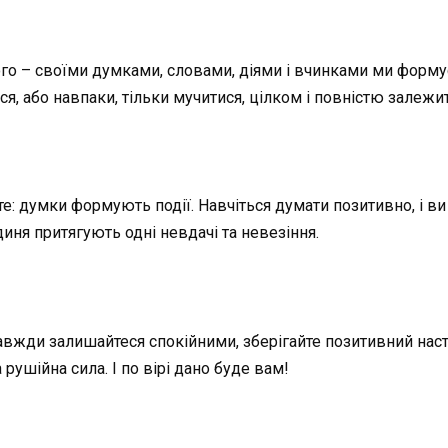
ого – своїми думками, словами, діями і вчинками ми форм
я, або навпаки, тільки мучитися, цілком і повністю залежит
: думки формують події. Навчіться думати позитивно, і ви с
рдиня притягують одні невдачі та невезіння.
авжди залишайтеся спокійними, зберігайте позитивний наст
а рушійна сила. І по вірі дано буде вам!