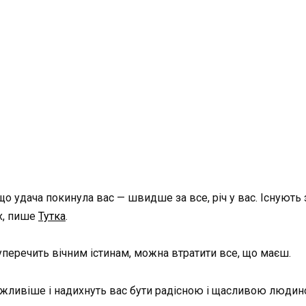
о удача покинула вас — швидше за все, річ у вас. Існують 
х, пише
Тутка
.
уперечить вічним істинам, можна втратити все, що маєш.
жливіше і надихнуть вас бути радісною і щасливою людино