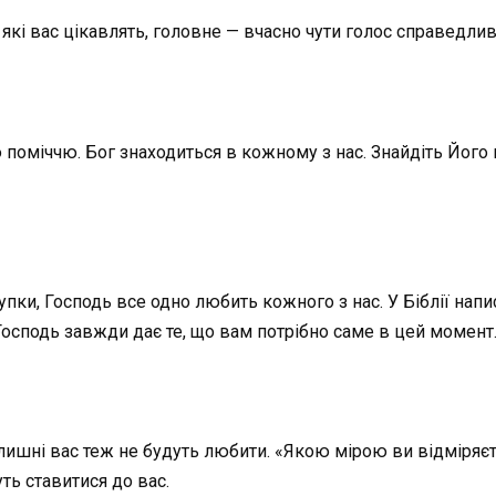
 які вас цікавлять, головне — вчасно чути голос справедливо
міччю. Бог знаходиться в кожному з нас. Знайдіть Його в с
пки, Господь все одно любить кожного з нас. У Біблії напис
Господь завжди дає те, що вам потрібно саме в цей момент
лишні вас теж не будуть любити. «Якою мірою ви відміряєте
уть ставитися до вас.