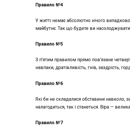
Правило №4
У житті немає абсолютно нічого випадков
майбутнє. Так що будете ви насолоджуватис
Правило №5
З п’ятим правилом прямо пов’язане четверте
навпаки, дратівливість, гнів, заздрість, го
Правило №6
Які би не складалися обставини навколо, з
налагодиться, так і станеться. Віра — велик
Правило №7