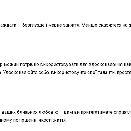
аждати — безглузде і марне заняття. Менше скаржтеся на ж
. Дар Божий потрібно використовувати для вдосконалення на
 Удосконалюйте себе, використовуйте свої таланти, простя
я ваших близьких любов’ю – цим ви притягатимете сприятли
нному погіршенні якості життя.