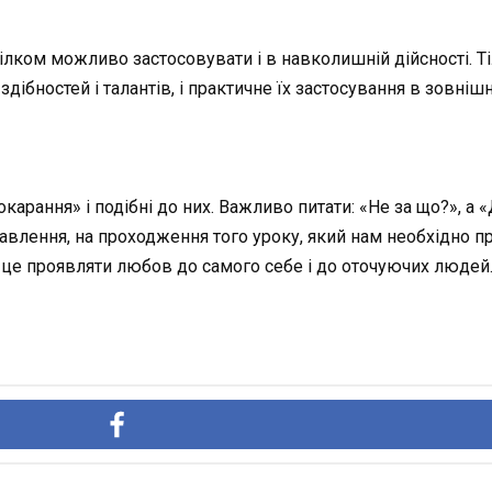
лком можливо застосовувати і в навколишній дійсності. Тіл
дібностей і талантів, і практичне їх застосування в зовнішн
окарання» і подібні до них. Важливо питати: «Не за що?», а
равлення, на проходження того уроку, який нам необхідно про
це проявляти любов до самого себе і до оточуючих людей.