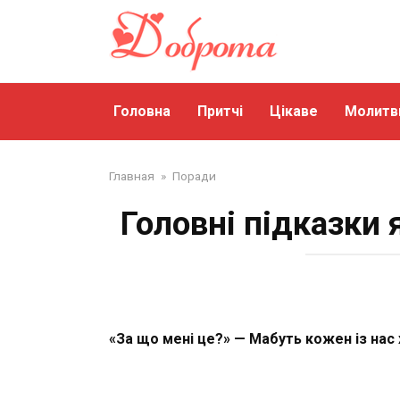
Перейти
до
змісту
Головна
Притчі
Цікаве
Молитв
Главная
»
Поради
Головні підказки
«За що мені це?» — Мабуть кожен із нас 