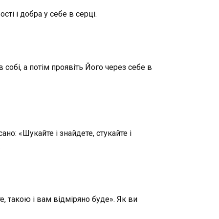
сті і добра у себе в серці.
обі, а потім проявіть Його через себе в
ано: «Шукайте і знайдете, стукайте і
.
, такою і вам відміряно буде». Як ви