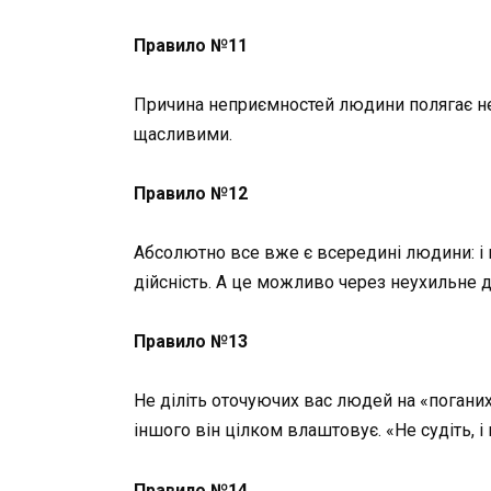
Правило №11
Причина неприємностей людини полягає не в
щасливими.
Правило №12
Абсолютно все вже є всередині людини: і вл
дійсність. А це можливо через неухильне 
Правило №13
Не діліть оточуючих вас людей на «поганих»
іншого він цілком влаштовує. «Не судіть, і 
Правило №14