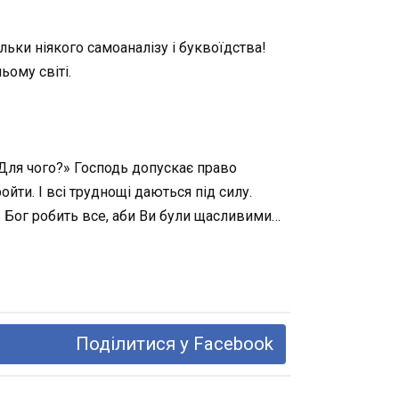
ьки ніякого самоаналізу і буквоїдства!
ьому світі.
 «Для чого?» Господь допускає право
йти. І всі труднощі даються під силу.
 Бог робить все, аби Ви були щасливими…
Поділитися у Facebook