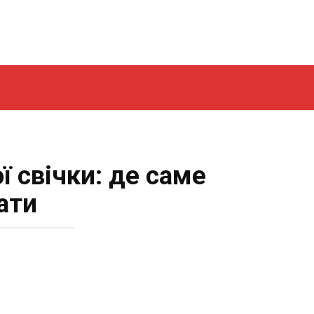
ї свічки: де саме
вати