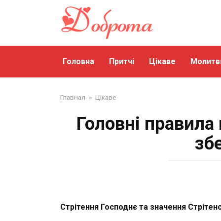
Перейти
до
змісту
Головна
Притчі
Цікаве
Молитв
Главная
»
Цікаве
Головні правила 
збе
Стрітення Господнє та значення Стрітенс