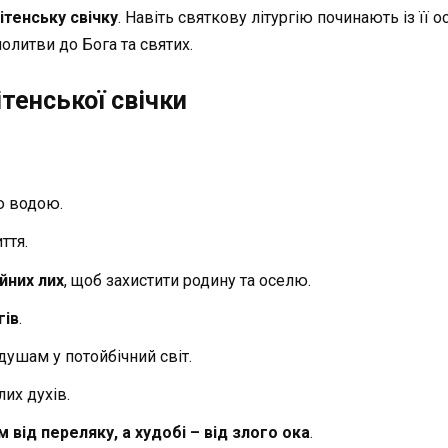
ітенську свічку
. Навіть святкову літургію починають із її о
олитви до Бога та святих.
тенської свічки
ю водою.
ття.
ійних лих
, щоб захистити родину та оселю.
гів
.
 душам у потойбічний світ.
их духів.
м від переляку, а худобі – від злого ока
.