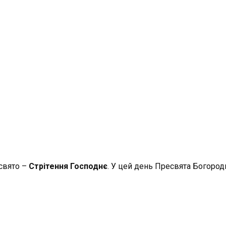
свято –
Стрітення Господнє
. У цей день Пресвята Богород