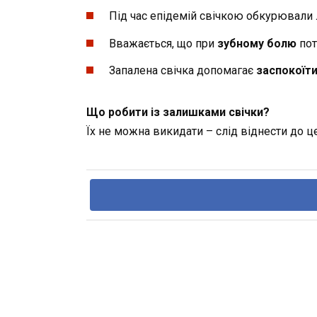
Під час епідемій свічкою обкурювали л
Вважається, що при
зубному болю
пот
Запалена свічка допомагає
заспокоїти
Що робити із залишками свічки?
Їх не можна викидати – слід віднести до ц