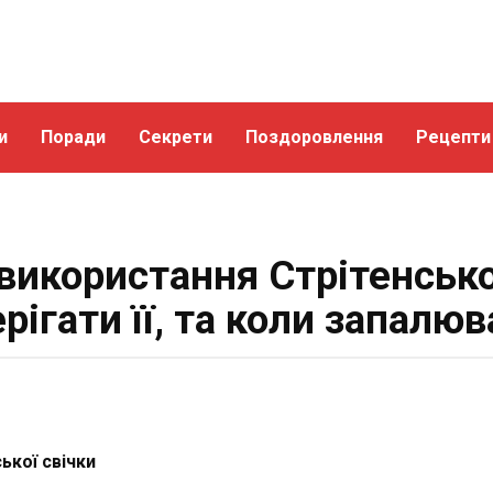
и
Поради
Секрети
Поздоровлення
Рецепти
використання Стрітенсько
рігати її, та коли запалю
ької свічки