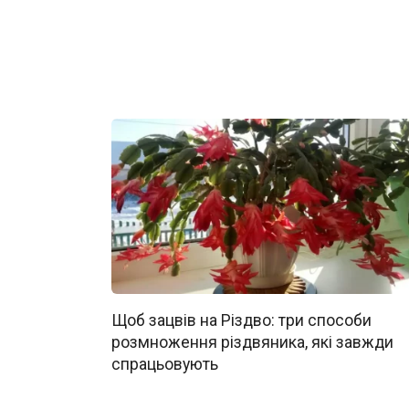
Щоб зацвів на Різдво: три способи
розмноження різдвяника, які завжди
спрацьовують