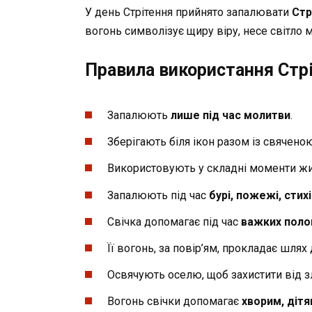
У день Стрітення прийнято запалювати
Стр
вогонь символізує щиру віру, несе світло м
Правила використання Стрі
Запалюють
лише під час молитви
.
Зберігають біля ікон разом із свячено
Використовують у складні моменти жи
Запалюють під час
бурі, пожежі, стих
Свічка допомагає під час
важких поло
Її вогонь, за повір’ям, прокладає шлях
Освячують оселю, щоб захистити від зл
Вогонь свічки допомагає
хворим, дітя