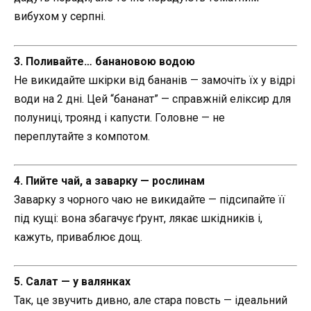
вибухом у серпні.
3. Поливайте… банановою водою
Не викидайте шкірки від бананів — замочіть їх у відрі
води на 2 дні. Цей “бананат” — справжній еліксир для
полуниці, троянд і капусти. Головне — не
переплутайте з компотом.
4. Пийте чай, а заварку — рослинам
Заварку з чорного чаю не викидайте — підсипайте її
під кущі: вона збагачує ґрунт, лякає шкідників і,
кажуть, приваблює дощ.
5. Салат — у валянках
Так, це звучить дивно, але стара повсть — ідеальний