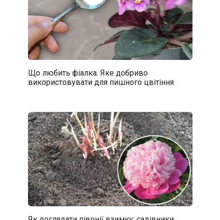
Що любить фіалка. Яке добриво
використовувати для пишного цвітіння
Як доглядати півонії взимку: садівники