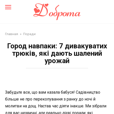
Перейти
до
змісту
Главная
»
Поради
Город навпаки: 7 дивакуватих
трюків, які дають шалений
урожай
Забудьте все, що вам казала бабуся! Садівництво
більше не про перекопування з ранку до ночі й
молитви на дощ. Настав час діяти інакше. Ми зібрали
для вас
незвичні, але реально дієві поради
, які