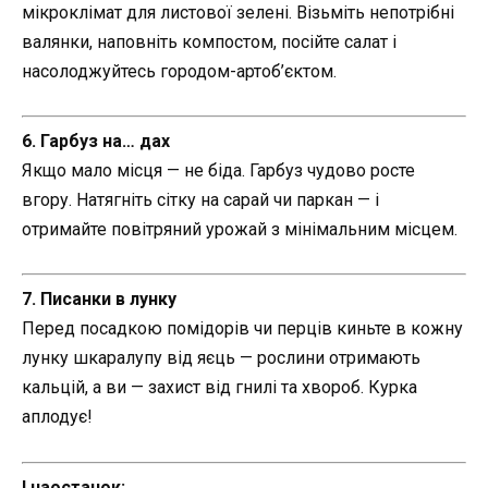
мікроклімат для листової зелені. Візьміть непотрібні
валянки, наповніть компостом, посійте салат і
насолоджуйтесь городом-артоб’єктом.
6. Гарбуз на… дах
Якщо мало місця — не біда. Гарбуз чудово росте
вгору. Натягніть сітку на сарай чи паркан — і
отримайте повітряний урожай з мінімальним місцем.
7. Писанки в лунку
Перед посадкою помідорів чи перців киньте в кожну
лунку шкаралупу від яєць — рослини отримають
кальцій, а ви — захист від гнилі та хвороб. Курка
аплодує!
І наостанок: