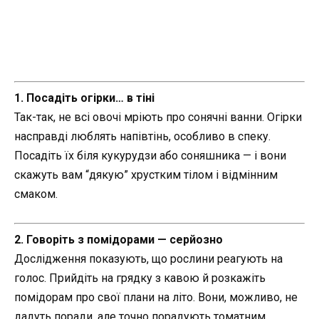
1. Посадіть огірки… в тіні
Так-так, не всі овочі мріють про сонячні ванни. Огірки
насправді люблять напівтінь, особливо в спеку.
Посадіть їх біля кукурудзи або соняшника — і вони
скажуть вам “дякую” хрустким тілом і відмінним
смаком.
2. Говоріть з помідорами — серйозно
Дослідження показують, що рослини реагують на
голос. Прийдіть на грядку з кавою й розкажіть
помідорам про свої плани на літо. Вони, можливо, не
дадуть поради, але точно порадують томатним