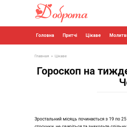
Перейти
до
змісту
Головна
Притчі
Цікаве
Молитв
Главная
»
Цікаве
Гороскоп на тижден
Ч
Зростальний місяць починається з 19 по 25
стосунки, не сваріться та знаходьте спільн