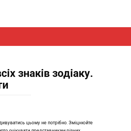
сіх знаків зодіаку.
ти
й дивуватись цьому не потрібно. Зміцнюйте
варто очікувати представникам різних