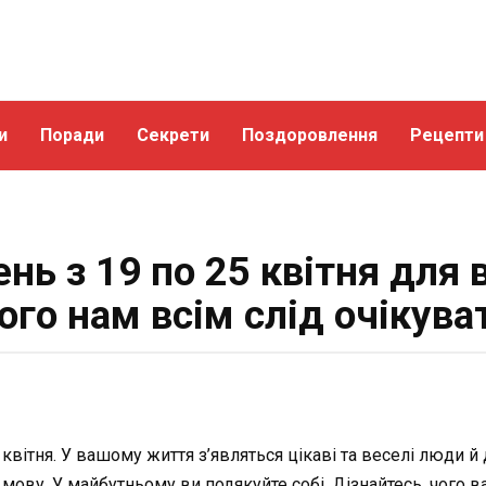
и
Поради
Секрети
Поздоровлення
Рецепти
ь з 19 по 25 квітня для в
ого нам всім слід очікува
 квітня. У вашому життя з’являться цікаві та веселі люди 
у мову. У майбутньому ви подякуйте собі. Дізнайтесь, чого 