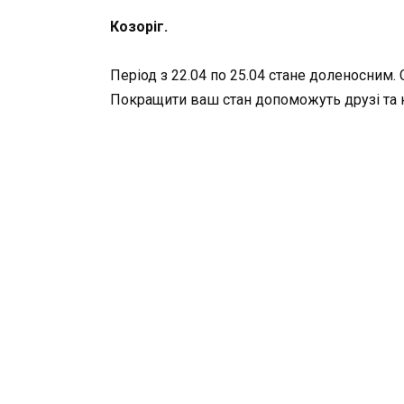
Козоріг.
Період з 22.04 по 25.04 стане доленосним.
Покращити ваш стан допоможуть друзі та к