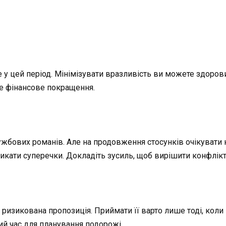
 у цей період. Мінімізувати вразливість ви можете здоров
ве фінансове покращення.
ужбових романів. Але на продовження стосунків очікувати н
никати суперечки. Докладіть зусиль, щоб вирішити конфлі
ризикована пропозиція. Приймати її варто лише тоді, коли
ний час для планування подорожі.