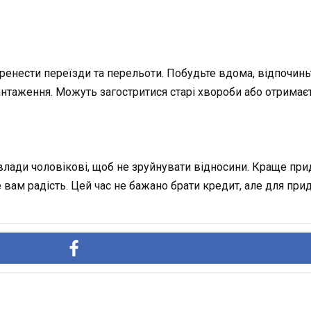
енести переїзди та перельоти. Побудьте вдома, відпочиньт
таження. Можуть загостритися старі хвороби або отримаєте
ади чоловікові, щоб не зруйнувати відносини. Краще приді
 вам радість. Цей час не бажано брати кредит, але для при