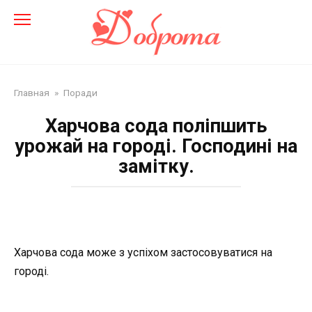
Перейти
до
змісту
Главная
»
Поради
Харчова сода поліпшить
урожай на городі. Господині на
замітку.
Харчова сода може з успіхом застосовуватися на
городі.