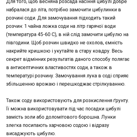
Для того, щоб весняна розсада насіння цибулі добре
набралася до літа, потрібно замочити цибулинки в
розчині соди. Для замочування підходить такий
розчин: 1 чайна ложка соди на літр гарячої води
(температура 45-60 С), в ній слід замочити цибулю на
півгодини. Щоб розчин швидко не охолов, ємність
накрийте кришкою і укутайте в стару ковдру. Весь
секрет відмінних результатів даного способу полягає
в антисептичних властивостях соди, а також в
температурі розчину. Замочування лука в соді сприяє
збільшенню врожаю і перешкоджає стрілкуванню.
Також соду використовують для розкислення ґрунту.
Її можна використовувати під час посадки цибулі
замість золи або доломітового борошна. Лунки
злегка посипають харчовою содою і відразу
висаджують цибулю.