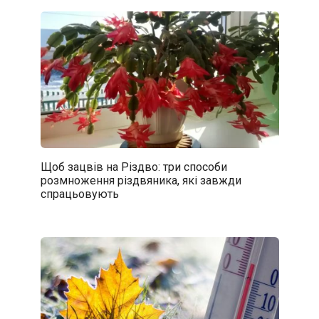
Щоб зацвів на Різдво: три способи
розмноження різдвяника, які завжди
спрацьовують