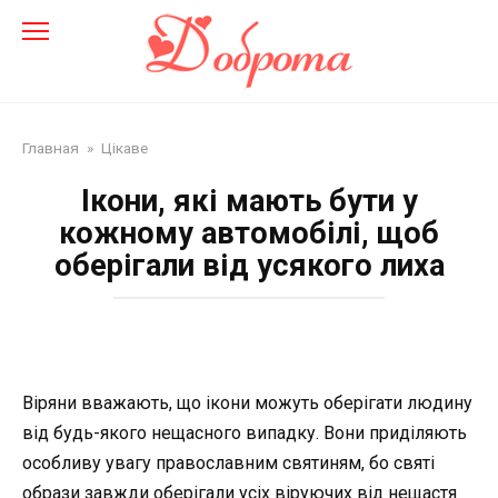
Перейти
до
змісту
Главная
»
Цікаве
Ікони, які мають бути у
кожному автомобілі, щоб
оберігали від усякого лиха
Віряни вважають, що ікони можуть оберігати людину
від будь-якого нещасного випадку. Вони приділяють
особливу увагу православним святиням, бо святі
образи завжди оберігали усіх віруючих від нещастя