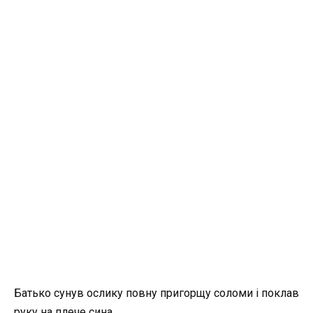
Батько сунув ослику повну пригорщу соломи і поклав
руку на плече сина.