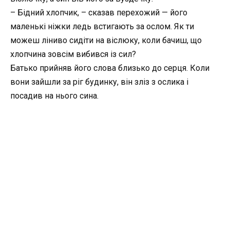
– Бідний хлопчик, – сказав перехожий — його
маленькі ніжки ледь встигають за ослом. Як ти
можеш ліниво сидіти на віслюку, коли бачиш, що
хлопчина зовсім вибився із сил?
Батько прийняв його слова близько до серця. Коли
вони зайшли за ріг будинку, він зліз з ослика і
посадив на нього сина.