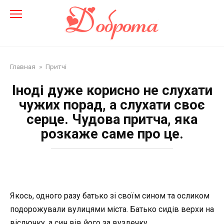
Перейти
до
змісту
Главная
»
Притчі
Іноді дуже корисно не слухати
чужих порад, а слухати своє
серце. Чудова притча, яка
розкаже саме про це.
Якось, одного разу батько зі своїм сином та осликом
подорожували вулицями міста. Батько сидів верхи на
віслючку, а син вів його за вуздечку.