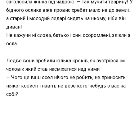
заголосила жінка під чадрою. — Так мучити тварину! У
бідного ослика вже провис хребет мало не до землі,
а старий і молодий ледарі сидять на ньому, ніби він
диван!
Не кажучи ні слова, батько і син, осоромлені, злізли з
осла.
Ледве вони зробили кілька кроків, як зустрівся їм
чоловік який став насміхатися над ними:
— Чого це ваш осел нічого не робить, не приносить
ніякої користі і навіть не везе кого-небудь з вас на
собі?