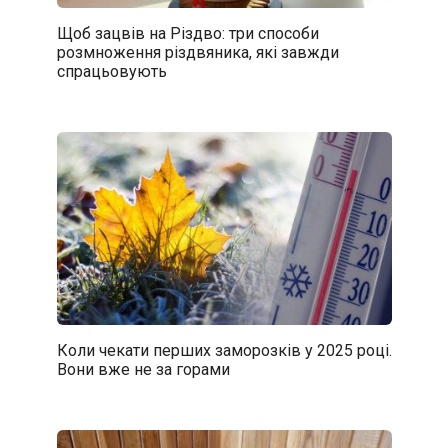
Щоб зацвів на Різдво: три способи
розмноження різдвяника, які завжди
спрацьовують
Коли чекати перших заморозків у 2025 році.
Вони вже не за горами