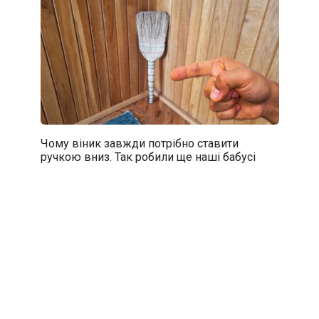
Чому віник завжди потрібно ставити
ручкою вниз. Так робили ще наші бабусі