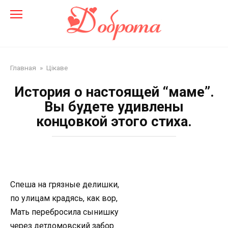
Перейти
до
змісту
Главная
»
Цікаве
История о настоящей “маме”.
Вы будете удивлены
концовкой этого стиха.
Спеша на грязные делишки,
по улицам крадясь, как вор,
Мать перебросила сынишку
через детдомовский забор.