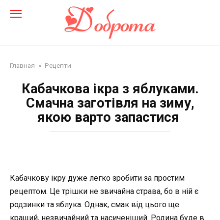
Перейти
до
змісту
Главная
»
Рецепти
Кабачкова ікра з яблуками.
Смачна заготівля на зиму,
якою варто запастися
Кабачкову ікру дуже легко зробити за простим
рецептом. Це трішки не звичайна страва, бо в ній є
родзинки та яблука. Однак, смак від цього ще
кращий, незвичайний та насиченіший. Родина буде в