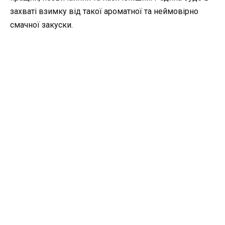
захваті взимку від такої ароматної та неймовірно
смачної закуски.