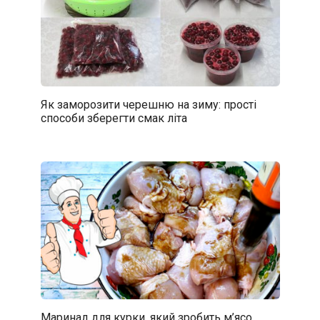
Як заморозити черешню на зиму: прості
способи зберегти смак літа
Маринад для курки, який зробить м’ясо