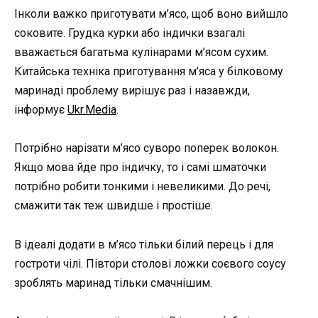
Інколи важко приготувати м’ясо, щоб воно вийшло
соковите. Грудка курки або індички взагалі
вважається багатьма кулінарами м’ясом сухим.
Китайська техніка приготування м’яса у білковому
маринаді проблему вирішує раз і назавжди,
інформує
Ukr.Media
.
Потрібно нарізати м’ясо суворо поперек волокон.
Якщо мова йде про індичку, то і самі шматочки
потрібно робити тонкими і невеликими. До речі,
смажити так теж швидше і простіше.
В ідеалі додати в м’ясо тільки білий перець і для
гостроти чілі. Півтори столові ложки соєвого соусу
зроблять маринад тільки смачнішим.