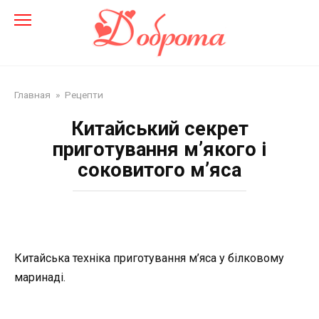
Перейти
до
змісту
Главная
»
Рецепти
Китайський секрет
приготування м’якого і
соковитого м’яса
Китайська техніка приготування м’яса у білковому
маринаді.