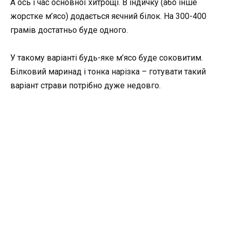
А ось і час основної хитрощі. В індичку (або інше
жорстке м’ясо) додається яєчний білок. На 300-400
грамів достатньо буде одного.
У такому варіанті будь-яке м’ясо буде соковитим.
Білковий маринад і тонка нарізка – готувати такий
варіант страви потрібно дуже недовго.