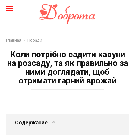
Перейти
до
змісту
Главная
»
Поради
Коли потрібно садити кавуни
на розсаду, та як правильно за
ними доглядати, щоб
отримати гарний врожай
Содержание