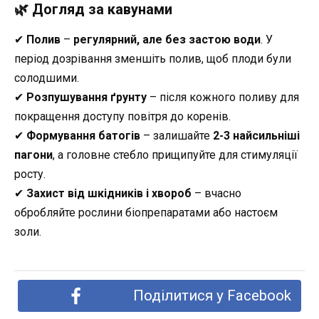
🌿 Догляд за кавунами
✔
Полив
–
регулярний, але без застою води
. У
період дозрівання зменшіть полив, щоб плоди були
солодшими.
✔
Розпушування ґрунту
– після кожного поливу для
покращення доступу повітря до коренів.
✔
Формування батогів
– залишайте
2-3 найсильніші
пагони
, а головне стебло прищипуйте для стимуляції
росту.
✔
Захист від шкідників і хвороб
– вчасно
обробляйте рослини біопрепаратами або настоєм
золи.
Поділитися у Facebook