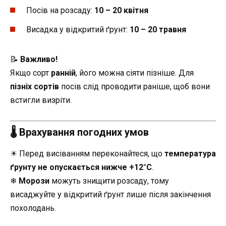
Посів на розсаду:
10 – 20 квітня
Висадка у відкритий ґрунт:
10 – 20 травня
📝
Важливо!
Якщо сорт
ранній
, його можна сіяти пізніше. Для
пізніх сортів
посів слід проводити раніше, щоб вони
встигли визріти.
🌡 Врахування погодних умов
☀ Перед висіванням переконайтеся, що
температура
ґрунту не опускається нижче +12°C
.
❄
Морози
можуть знищити розсаду, тому
висаджуйте у відкритий ґрунт лише після закінчення
похолодань.