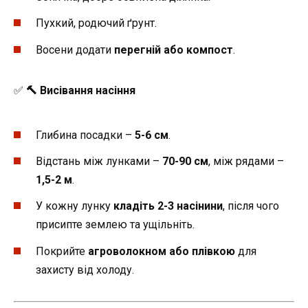
Пухкий, родючий ґрунт.
Восени додати
перегній або компост
.
✅
🔨 Висівання насіння
Глибина посадки –
5-6 см
.
Відстань між лунками –
70-90 см
, між рядами –
1,5-2 м
.
У кожну лунку
кладіть 2-3 насінини
, після чого
присипте землею та ущільніть.
Покрийте
агроволокном або плівкою
для
захисту від холоду.