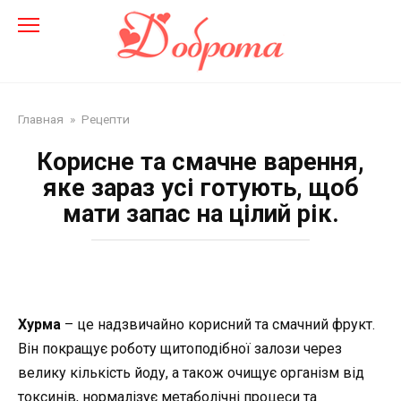
Перейти
до
змісту
Главная
»
Рецепти
Корисне та смачне варення,
яке зараз усі готують, щоб
мати запас на цілий рік.
Хурма
– це надзвичайно корисний та смачний фрукт.
Він покращує роботу щитоподібної залози через
велику кількість йоду, а також очищує організм від
токсинів, нормалізує метаболічні процеси та