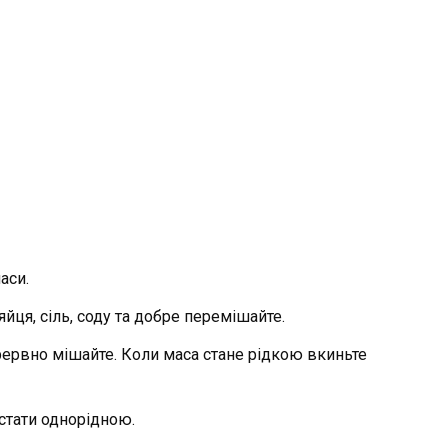
аси.
йця, сіль, соду та добре перемішайте.
ерервно мішайте. Коли маса стане рідкою вкиньте
стати однорідною.