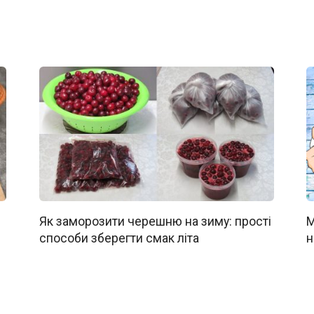
Як заморозити черешню на зиму: прості
М
способи зберегти смак літа
н