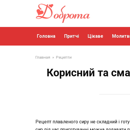
Перейти
до
змісту
Головна
Притчі
Цікаве
Молитв
Главная
»
Рецепти
Корисний та сма
Рецепт плавленого сиру не складний і готу
сир під час приготуванні можна додавати па