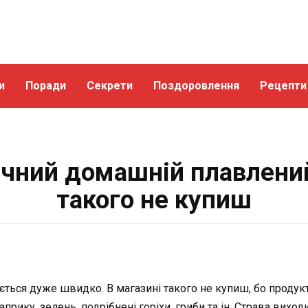
и
Поради
Секрети
Поздоровлення
Рецепти
чний домашній плавлений
такого не купиш
ється дуже швидко. В магазині такого не купиш, бо продук
прику, зелень, подрібнені горіхи, гриби та ін. Страва виход