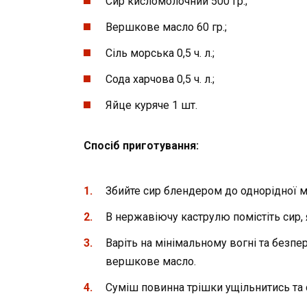
Сир кисломолочний 500 гр.;
Вершкове масло 60 гр.;
Сіль морська 0,5 ч. л.;
Сода харчова 0,5 ч. л.;
Яйце куряче 1 шт.
Спосіб приготування:
Збийте сир блендером до однорідної м
В нержавіючу каструлю помістіть сир, я
Варіть на мінімальному вогні та безп
вершкове масло.
Суміш повинна трішки ущільнитись та 