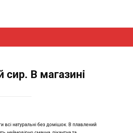
 сир. В магазині
ти всі натуральні без домішок. В плавлений
ить неймовірно смачна, пікантна та