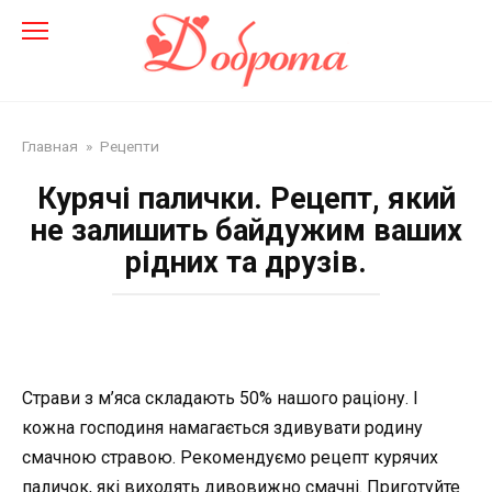
Перейти
до
змісту
Главная
»
Рецепти
Курячі палички. Рецепт, який
не залишить байдужим ваших
рідних та друзів.
Страви з м’яса складають 50% нашого раціону. І
кожна господиня намагається здивувати родину
смачною стравою. Рекомендуємо рецепт курячих
паличок, які виходять дивовижно смачні. Приготуйте