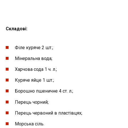
Складові:
Філе куряче 2 шт.;
Мінеральна вода;
Харчова сода 1 ч. л.;
Куряче яйце 1 шт.;
Борошно пшеничне 4 ст. л.;
Перець чорний;
Перець червоний в пластівцях;
Морська сіль.