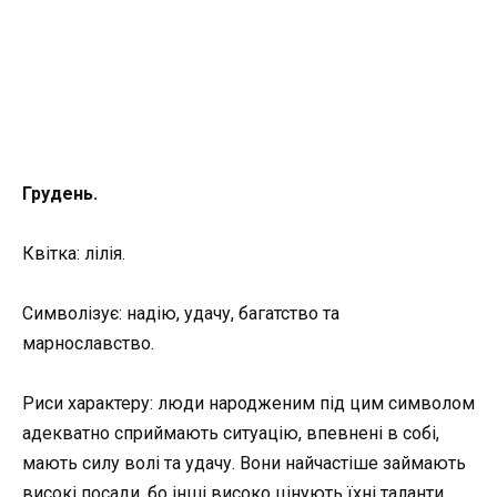
Грудень.
Квітка: лілія.
Символізує: надію, удачу, багатство та
марнославство.
Риси характеру: люди народженим під цим символом
адекватно сприймають ситуацію, впевнені в собі,
мають силу волі та удачу. Вони найчастіше займають
високі посади, бо інші високо цінують їхні таланти.