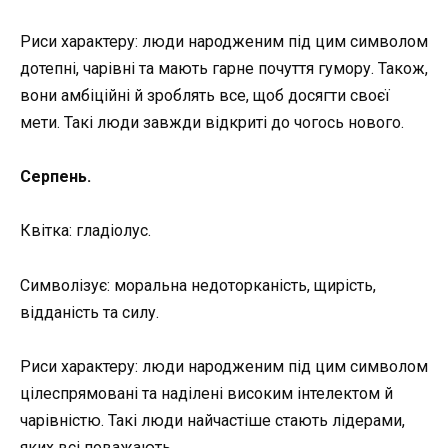
Риси характеру: люди народженим під цим символом
дотепні, чарівні та мають гарне почуття гумору. Також,
вони амбіційні й зроблять все, щоб досягти своєї
мети. Такі люди завжди відкриті до чогось нового.
Серпень.
Квітка: гладіолус.
Символізує: моральна недоторканість, щирість,
відданість та силу.
Риси характеру: люди народженим під цим символом
цілеспрямовані та наділені високим інтелектом й
чарівністю. Такі люди найчастіше стають лідерами,
яких всі поважають.