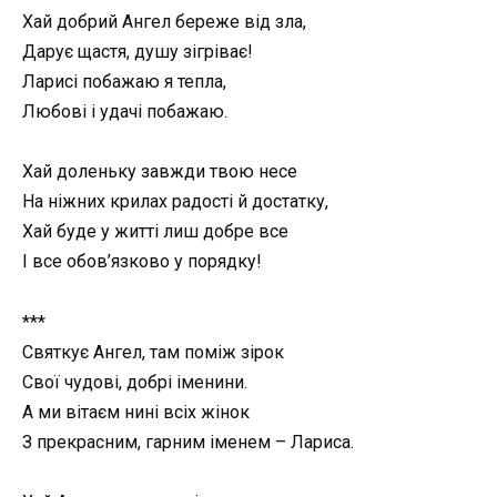
Хай добрий Ангел береже від зла,
Дарує щастя, душу зігріває!
Ларисі побажаю я тепла,
Любові і удачі побажаю.
Хай доленьку завжди твою несе
На ніжних крилах радості й достатку,
Хай буде у житті лиш добре все
І все обов’язково у порядку!
***
Святкує Ангел, там поміж зірок
Свої чудові, добрі іменини.
А ми вітаєм нині всіх жінок
З прекрасним, гарним іменем – Лариса.