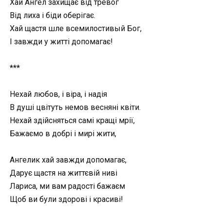
Хай Ангел захищає від тревог
Від лиха і біди оберігає.
Хай щастя шле всемилостивый Бог,
І завжди у житті допомагає!
***
Нехай любов, і віра, і надія
В душі цвітуть немов весняні квіти.
Нехай здійсняться самі кращі мрії,
Бажаємо в добрі і мирі жити,
Ангелик хай завжди допомагає,
Дарує щастя на життєвій ниві
Лариса, ми вам радості бажаєм
Щоб ви були здорові і красиві!