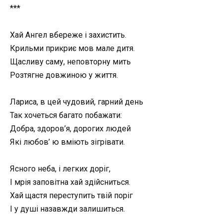
***
Хай Ангел вбереже і захистить.
Крильми прикриє мов мале дитя.
Щасливу саму, неповторну мить
Розтягне довжиною у життя.
Лариса, в цей чудовий, гарний день
Так хочеться багато побажати:
Добра, здоров’я, дорогих людей
Які любов’ ю вміють зігрівати.
Ясного неба, і легких доріг,
І мрія заповітна хай здійсниться.
Хай щастя переступить твій поріг
І у душі назавжди залишиться.