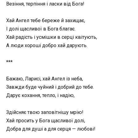
Везіння, терпіння і ласки від Бога!
Хай Ангел тебе береже й захищає,
І долі щасливої в Бога благає.
Хай радість і усмішки в серці квітують,
А люди хороші добро хай дарують.
***
Бажаю, Ларисі, хай Ангел із неба,
Завжди буде чуйний і добрий до тебе.
Дарує кохання, тепло, і надію,
Здійсняє твою заповітнішу мрію!
Хай просить у Бога щасливої долі,
Добра для душі а для серця — любові!