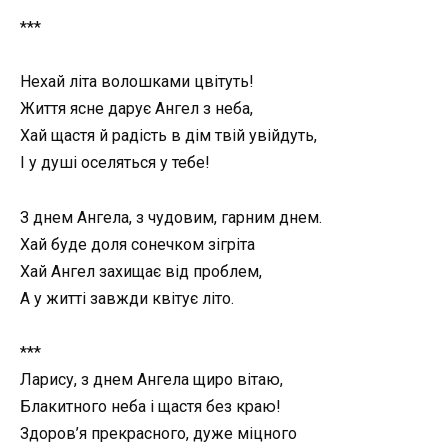
***
Нехай літа волошками цвітуть!
Життя ясне дарує Ангел з неба,
Хай щастя й радість в дім твій увійдуть,
І у душі оселяться у тебе!
З днем Ангела, з чудовим, гарним днем.
Хай буде доля сонечком зігріта
Хай Ангел захищає від проблем,
А у житті завжди квітує літо.
***
Ларису, з днем Ангела щиро вітаю,
Блакитного неба і щастя без краю!
Здоров’я прекрасного, дуже міцного