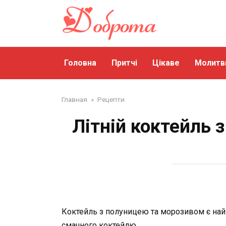
Перейти
до
змісту
Головна
Притчі
Цікаве
Молитв
Главная
»
Рецепти
Літній коктейль 
Коктейль з полуницею та морозивом є найк
смачного коктейлю.