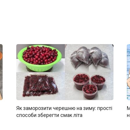
Як заморозити черешню на зиму: прості
М
способи зберегти смак літа
н