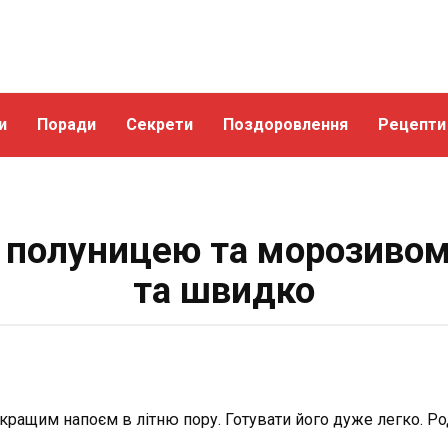
и
Поради
Секрети
Поздоровлення
Рецепти
з полуницею та морозивом
та швидко
ращим напоєм в літню пору. Готувати його дуже легко. Род