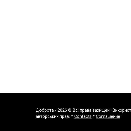
Доброта - 2026 © Всі права захищені. Викорис
авторських прав. *
Contacts
*
Соглашение