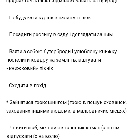
щодня? Ось кілька відмінних занять на природі:
• Побудувати курінь з палиць і гілок
• Посадити рослину в саду і доглядати за ним
• Взяти з собою бутерброди і улюблену книжку,
постелити ковдру на землі і влаштувати
«книжковий» пікнік
• Сходити в похід
* Зайнятися геокешингом (грою в пошук схованок,
захованих іншими людьми, в мальовничих місцях)
• Ловити жаб, метеликів та інших комах (а потім
відпускати їх на волю)