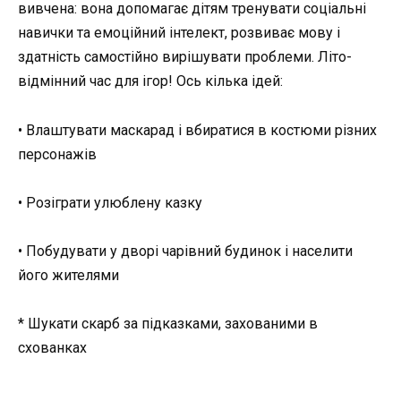
вивчена: вона допомагає дітям тренувати соціальні
навички та емоційний інтелект, розвиває мову і
здатність самостійно вирішувати проблеми. Літо-
відмінний час для ігор! Ось кілька ідей:
• Влаштувати маскарад і вбиратися в костюми різних
персонажів
• Розіграти улюблену казку
• Побудувати у дворі чарівний будинок і населити
його жителями
* Шукати скарб за підказками, захованими в
схованках