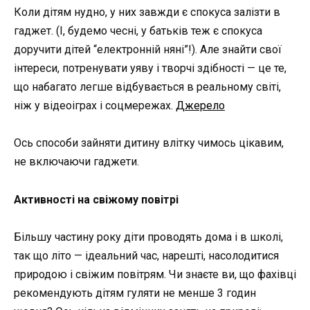
Коли дітям нудно, у них завжди є спокуса залізти в
гаджет. (І, будемо чесні, у батьків теж є спокуса
доручити дітей “електронній няні”!). Але знайти свої
інтереси, потренувати уяву і творчі здібності — це те,
що набагато легше відбувається в реальному світі,
ніж у відеоіграх і соцмережах.
Джерело
Ось способи зайняти дитину влітку чимось цікавим,
не включаючи гаджети.
Активності на свіжому повітрі
Більшу частину року діти проводять дома і в школі,
так що літо — ідеальний час, нарешті, насолодитися
природою і свіжим повітрям. Чи знаєте ви, що фахівці
рекомендують дітям гуляти не менше 3 годин