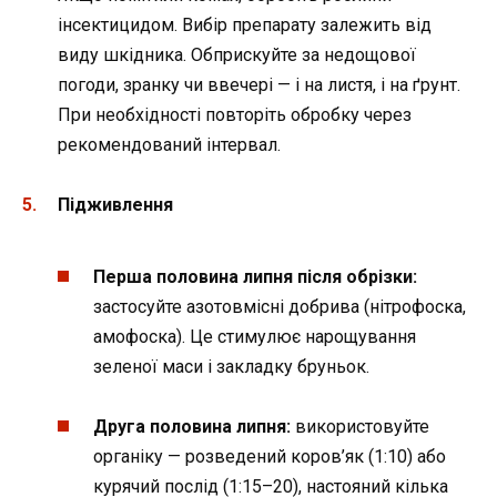
інсектицидом. Вибір препарату залежить від
виду шкідника. Обприскуйте за недощової
погоди, зранку чи ввечері — і на листя, і на ґрунт.
При необхідності повторіть обробку через
рекомендований інтервал.
Підживлення
Перша половина липня після обрізки:
застосуйте азотовмісні добрива (нітрофоска,
амофоска). Це стимулює нарощування
зеленої маси і закладку бруньок.
Друга половина липня:
використовуйте
органіку — розведений коров’як (1:10) або
курячий послід (1:15–20), настояний кілька