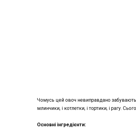
Чомусь цей овоч невиправдано забувають, 
млинчики, і котлетки, і тортики, і рагу. С
Основні інгредієнти: