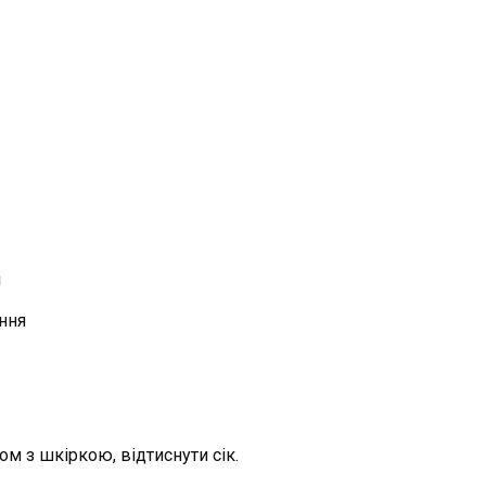
м
ення
ом з шкіркою, відтиснути сік.