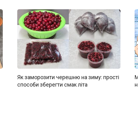
Як заморозити черешню на зиму: прості
М
способи зберегти смак літа
н