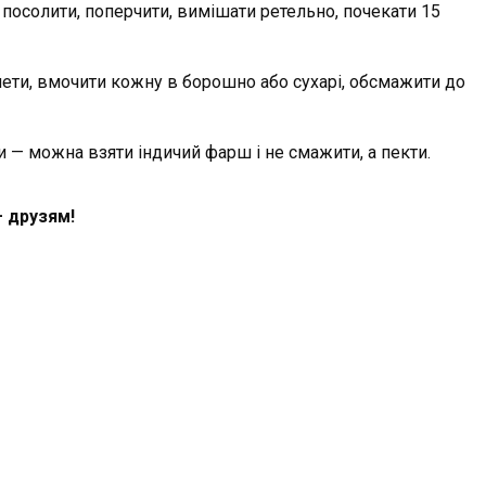
 посолити, поперчити, вимішати ретельно, почекати 15
тлети, вмочити кожну в борошно або сухарі, обсмажити до
и — можна взяти індичий фарш і не смажити, а пекти.
— друзям!