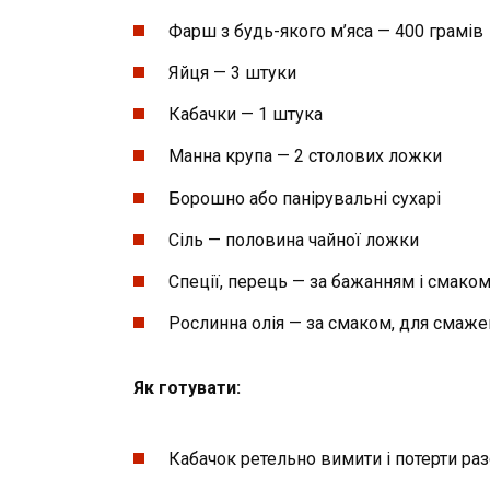
Фарш з будь-якого м’яса — 400 грамів
Яйця — 3 штуки
Кабачки — 1 штука
Манна крупа — 2 столових ложки
Борошно або панірувальні сухарі
Сіль — половина чайної ложки
Спеції, перець — за бажанням і смако
Рослинна олія — ​​за смаком, для смаж
Як готувати:
Кабачок ретельно вимити і потерти раз