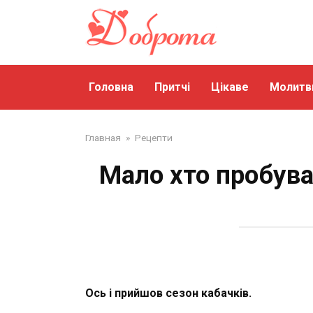
Перейти
до
змісту
Головна
Притчі
Цікаве
Молитв
Главная
»
Рецепти
Мало хто пробував
Ось і прийшов сезон кабачків.