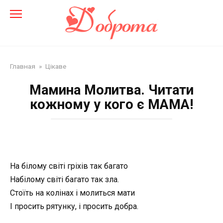
Перейти
до
змісту
Главная
»
Цікаве
Мамина Молитва. Читати
кожному у кого є МАМА!
На білому світі гріхів так багато
Набілому світі багато так зла.
Стоїть на колінах і молиться мати
І просить рятунку, і просить добра.