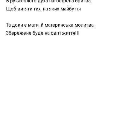
В руках злого духа нагострена бритва,
Щоб витяти тих, на яких майбуття.
Та доки є мати, й материнська молитва,
Збережене буде на світі життя!!!