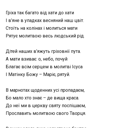
Гріха так багато від хати до хати
І в’яне в упадках весняний наш цвіт.
Стоїть на колінах і молиться мати
Рятує молитвою весь людський рід.
Дітей наших в’яжуть гріховнії пута.
А мати взиває: о, небо, почуй
Благає всім серцем в молитві Ісуса
І Матінку Божу – Маріє, рятуй.
В марнотах щоденних усі пропадаєм,
Бо мало хто знає – де вища краса.
До неї ми в церкву святу поспішаєм,
Прославить молитвою свого Творця.