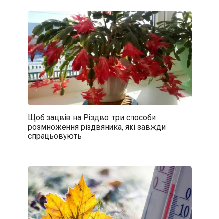
Щоб зацвів на Різдво: три способи
розмноження різдвяника, які завжди
спрацьовують