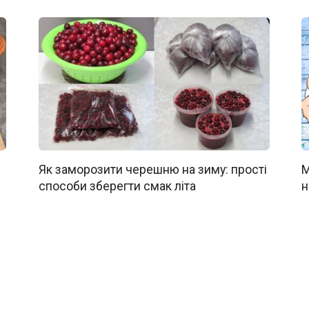
Як заморозити черешню на зиму: прості
М
способи зберегти смак літа
н