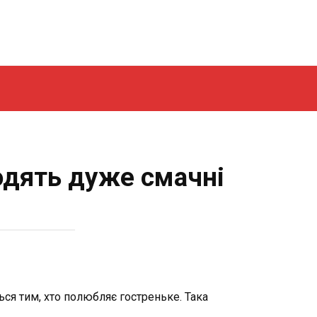
одять дуже смачні
ся тим, хто полюбляє гостреньке. Така