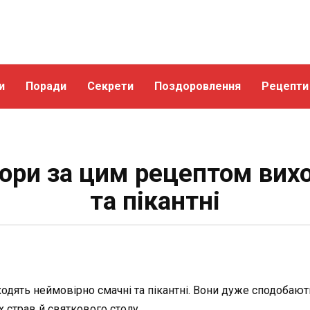
и
Поради
Секрети
Поздоровлення
Рецепти
ори за цим рецептом вих
та пікантні
дять неймовірно смачні та пікантні. Вони дуже сподобають
х страв й святкового столу.