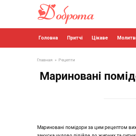
Перейти
до
змісту
Головна
Притчі
Цікаве
Молитв
Главная
»
Рецепти
Мариновані помід
Мариновані помідори за цим рецептом вихо
закуска чудово підійде до жирних та ситни