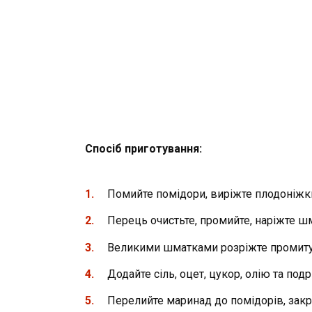
Спосіб приготування:
Помийте помідори, виріжте плодоніжки
Перець очистьте, промийте, наріжте ш
Великими шматками розріжте промиту 
Додайте сіль, оцет, цукор, олію та подр
Перелийте маринад до помідорів, закр