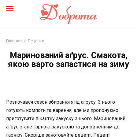
Перейти
до
змісту
Главная
»
Рецепти
Маринований аґрус. Смакота,
якою варто запастися на зиму
Розпочався сезон збирання ягід аґрусу. З нього
готують компоти та варення, але ми пропонуємо
приготувати пікантну закуску з нього. Маринований
аґрус стане гарною закускою та доповненням до
гарніру. Скоріше занотовуйте рецепт. Рецепт