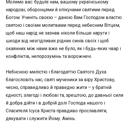
Молимо вас: будьте нам, вашому українському
народові, оборонцями й опікунами святими перед
Богом. Учиніть своєю – даною Вам Господом властю
святою і своїми молитвами перед небесним Вітцем,
щоб наш нарід не зазнав ніколи більше наруги і
шкоди від незгідливих рідних синів своїх і щоб
окаянних між нами вже не було, як і будь-яких чвар і
конфліктів, непорозумінь та ворожнечі.
Небнсною милістю і благодаттю Святого Духа
благословіть нас, святі мученики за віру Христову,
чесно, справедливо й праведно жити – у братній
єдності, злагоді і любові та, зрештою, до давньої сили
й добра дійти і в добрій долі Господа нашого і
Спасителя Ісуса Христа правдиво прославляти,
дякувати і служити Йому. Амінь.