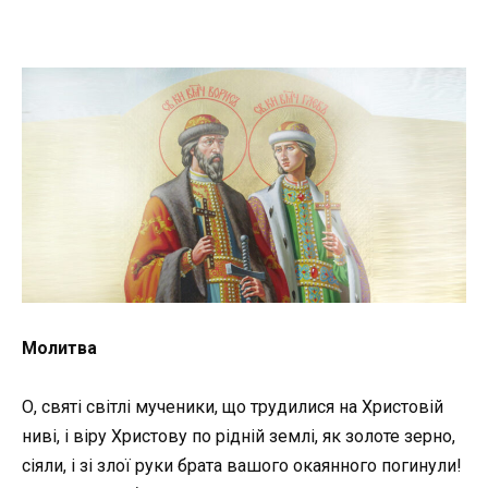
Молитва
О, святі світлі мученики, що трудилися на Христовій
ниві, і віру Христову по рідній землі, як золоте зерно,
сіяли, і зі злої руки брата вашого окаянного погинули!