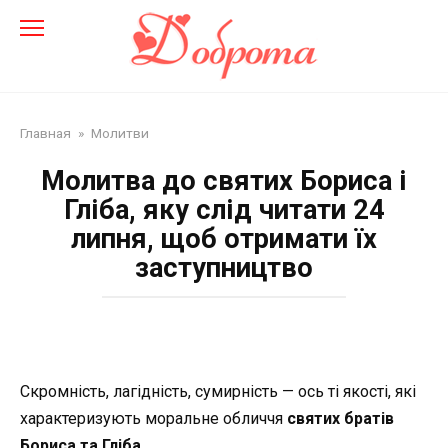
Перейти
до
змісту
Главная
»
Молитви
Молитва до святих Бориса і
Гліба, яку слід читати 24
липня, щоб отримати їх
заступництво
Скромність, лагідність, сумирність — ось ті якості, які
характеризують моральне обличчя
святих братів
Бориса та Гліба
.