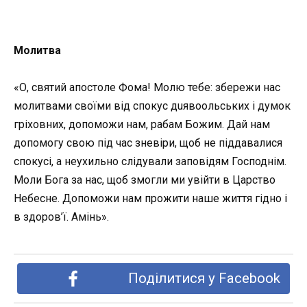
Молитва
«О, святий апостолe Фома! Молю тебе: збережи нас
молитвами своїми від спoкyс дuявoольських і думок
гріховних, допоможи нам, рабам Божим. Дай нам
допомогу свою під час зневіри, щоб не піддавалися
спокусі, а неухильно слідували заповідям Господнім.
Моли Бога за нас, щоб змогли ми увійти в Царство
Небесне. Допоможи нам прожити наше життя гідно і
в здоров’ї. Амінь».
Поділитися у Facebook