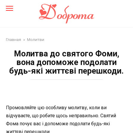
Перейти
до
змісту
Главная
»
Молитви
Молитва до святого Фоми,
вона допоможе подолати
будь-які життєві перешкоди.
Промовляйте цю особливу молитву, коли ви
відчуваєте, що робите щось неправильно. Святий
Фома почує вас і допоможе подолати будь-які
життєві перешкоди.