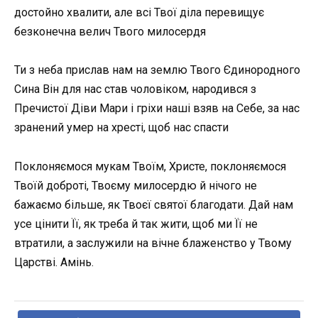
достойно хвалити, але всі Твої діла перевищує
безконечна велич Твого милосердя
Ти з неба прислав нам на землю Твого Єдинородного
Сина Він для нас став чоловіком, народився з
Пречистої Діви Мари і гріхи наші взяв на Себе, за нас
зранений умер на хресті, щоб нас спасти
Поклоняємося мукам Твоїм, Христе, поклоняємося
Твоїй доброті, Твоєму милосердю й нічого не
бажаємо більше, як Твоєї святої благодати. Дай нам
усе цінити Її, як треба й так жити, щоб ми Її не
втратили, а заслужили на вічне блаженство у Твому
Царстві. Амінь.