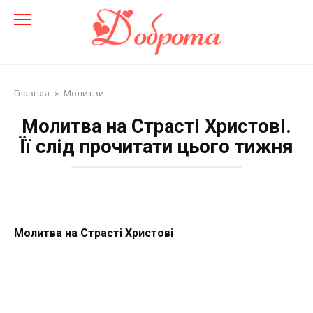
Перейти
до
змісту
Главная
»
Молитви
Молитва на Страсті Христові.
Її слід прочитати цього тижня
Молитва на Страсті Христові