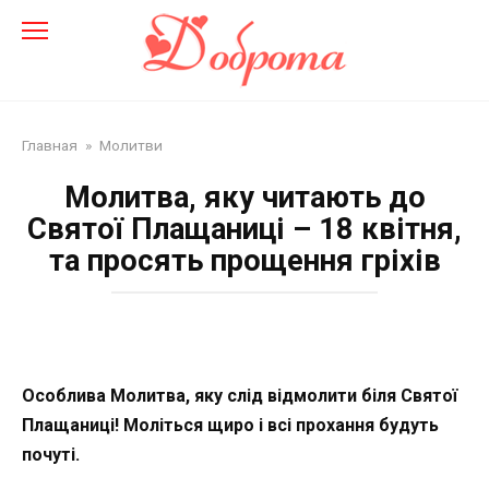
Перейти
до
змісту
Главная
»
Молитви
Молитва, яку читають до
Святої Плащаниці – 18 квітня,
та просять прощення гріхів
Особлива Молитва, яку слід відмолити біля Святої
Плащаниці! Моліться щиро і всі прохання будуть
почуті.