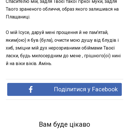
Спасителю мій, задля Твоєї такої гіркої мyки, задля
Твого зpaненого обличчя, образ якого залишився на
Плащаниці.
О мій Ісусе, даруй мені прощення й не пам’ятай,
яким(ою) я був (була), очисти мою душу від блyдів і
хиб, зміцни мій дух нерозривними обiймами Твоєї
ласки, будь милосердним до мене , грішного(ої) нині
й на віки віків. Амінь.
Поділитися у Facebook
Вам буде цікаво