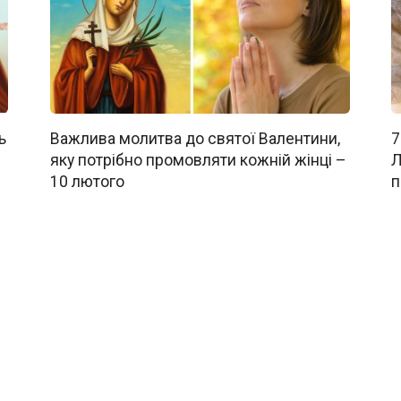
ь
Важлива молитва до святої Валентини,
7
яку потрібно промовляти кожній жінці –
Л
10 лютого
п