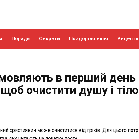
и
Поради
Секрети
Поздоровлення
Рецепти
мовляють в перший день 
щоб очистити душу і тіло
жний християнин може очиститися від гріхів. Для цього пот
а, яку читають на початку посту.