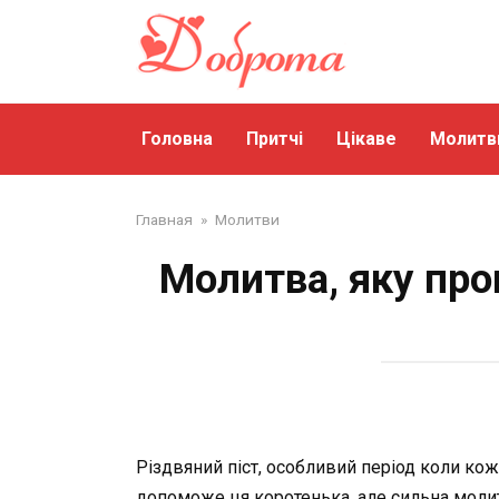
Перейти
до
змісту
Головна
Притчі
Цікаве
Молитв
Главная
»
Молитви
Молитва, яку про
Різдвяний піст, особливий період коли ко
допоможе ця коротенька, але сильна молитв