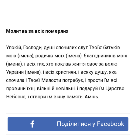
Молитва за всіх померлих
Упокій, Господи, душі спочилих слуг Твоїх: батьків
моїх (імена), родичів моїх (імена), благодійників моїх
(імена), і всіх тих, хто поклав життя своє за волю
України (імена), і всіх християн, і всяку душу, яка
спочила і Твоєї Милости потребує, і прости їм всі
провини їхні, вільні й невільні, і подаруй їм Царство
Небесне, і створи їм вічну память. Амінь.
Поділитися у Facebook