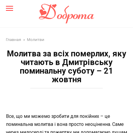
Перейти
до
змісту
Главная
»
Молитви
Молитва за всіх померлих, яку
читають в Дмитрівську
поминальну суботу – 21
жовтня
Все, що ми можемо зробити для покійних – це
поминальна молитва і вона просто неоціненна. Саме
через милосерді та пожертву ми допомагаємо душам