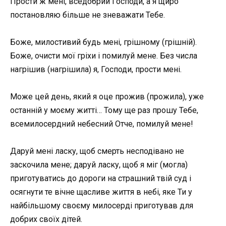
Прости ж мені, вседобрий Господи, а я щиро
постановляю більше не зневажати Тебе.
Боже, милостивий будь мені, грішному (грішній).
Боже, очисти мої гріхи і помилуй мене. Без числа
нагрішив (нагрішила) я, Господи, прости мені.
Може цей день, який я оце прожив (прожила), уже
останній у моєму житті… Тому ще раз прошу Тебе,
всемилосердний небесний Отче, помилуй мене!
Даруй мені ласку, щоб смерть несподівано не
заскочила мене; даруй ласку, щоб я міг (могла)
приготуватись до дороги на страшний твій суд і
осягнути те вічне щасливе життя в небі, яке Ти у
найбільшому своєму милосерді приготував для
добрих своїх дітей.