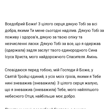
Вседобрий Боже! З цілого серця дякую Тобі за всі
добра, якими Ти мене сьогодні наділив. Дякую Тобі за
поживу і здоров’я, дякую за твою опіку та
незчисленні ласки. Дякую Тобі за все, що я одержав
(одержала) задля заслуг твого єдинородного Сина
Ісуса Христа, мого найдорожчого Спасителя. Амінь.
Сповідаюся перед тобою, мій Господи й Боже, у
Святій Тройці єдиний, з усіх моїх гріхів, якими я Тебе
нині зневажив (зневажила). З цілого серця жалую,
що я зневажив (зневажила) Тебе, мого найліпшого
небесного Отця, найбільше моє добро.