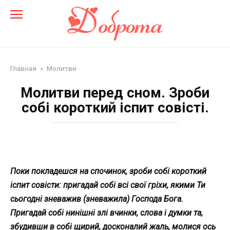
Перейти
до
змісту
Главная
»
Молитви
Молитви перед сном. Зроби
собі короткий іспит совісті.
Поки покладешся на спочинок, зроби собі короткий
іспит совісти: пригадай собі всі свої гріхи, якими Ти
сьогодні зневажив (зневажила) Господа Бога.
Пригадай собі нинішні злі вчинки, слова і думки та,
збудивши в собі щирий, досконалий жаль, молися ось