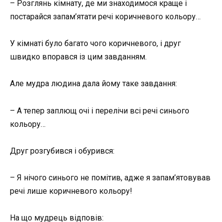
– Розглянь кімнату, де ми знаходимося краще і
постарайся запам’ятати речі коричневого кольору…
У кімнаті було багато чого коричневого, і друг
швидко впорався із цим завданням.
Але мудра людина дала йому таке завдання:
– А тепер заплющ очі і перелічи всі речі синього
кольору…
Друг розгубився і обурився:
– Я нічого синього не помітив, адже я запам’ятовував
речі лише коричневого кольору!
На що мудрець відповів: