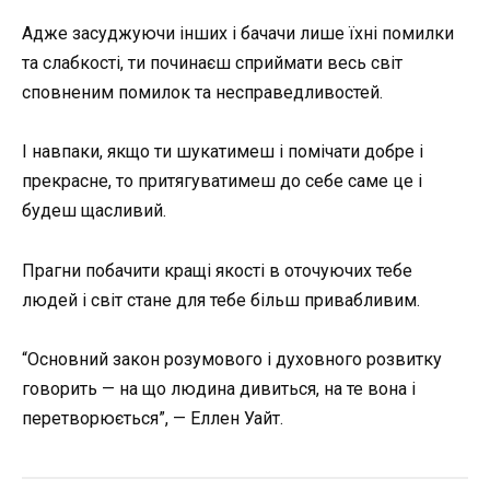
Адже засуджуючи інших і бачачи лише їхні помилки
та слабкості, ти починаєш сприймати весь світ
сповненим помилок та несправедливостей.
І навпаки, якщо ти шукатимеш і помічати добре і
прекрасне, то притягуватимеш до себе саме це і
будеш щасливий.
Прагни побачити кращі якості в оточуючих тебе
людей і світ стане для тебе більш привабливим.
“Основний закон розумового і духовного розвитку
говорить — на що людина дивиться, на те вона і
перетворюється”, — Еллен Уайт.