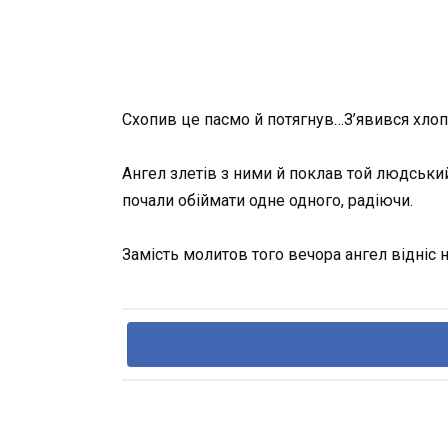
Схопив це пасмо й потягнув…З’явився хлоп­ч
Ангел злетів з ними й поклав той людський
почали обіймати одне одного, радіючи.
Замість молитов того вечора ангел відніс 