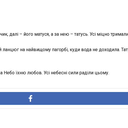
ик, далі – його матуся, а за нею – татусь. Усі міцно тримал
 ланцюг на найвищому пагорбі, куди вода не до­ходила. Тату
на Небо їхню любов. Усі небесні сили раділи цьому.