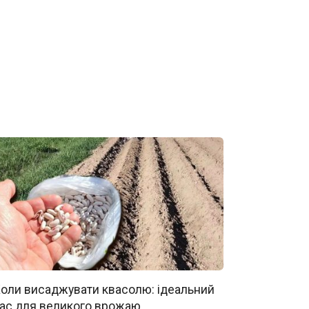
оли висаджувати квасолю: ідеальний
ас для великого врожаю