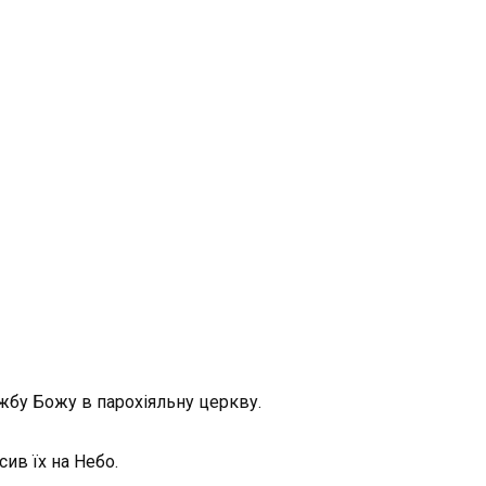
ужбу Божу в парохіяльну церкву.
ив їх на Небо.