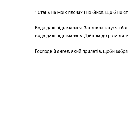
” Стань на моїх плечах і не бійся. Що б не ст
Вода далі піднімалася. Затопила татуся і йо
вода далі піднімалась. Дійшла до рота дити
Господній ангел, який прилетів, щоби забр