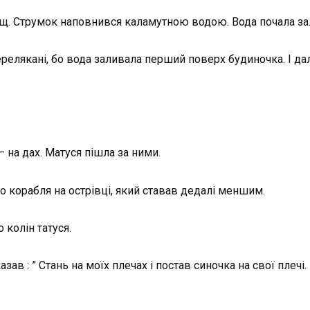
ощ. Струмок наповнився каламутною водою. Вода почала за
­релякані, бо вода заливала перший поверх буди­ночка. І д
– на дах. Матуся пішла за ними.
о корабля на острівці, який ставав дедалі меншим.
 колін татуся.
а­зав : ” Стань на моїх плечах і постав синочка на свої плечі.