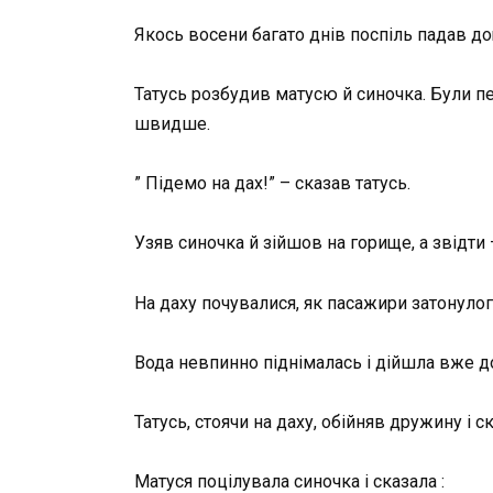
Якось восени багато днів поспіль падав д
Татусь розбудив матусю й синочка. Були пе
швидше.
” Підемо на дах!” – сказав татусь.
Узяв синоч­ка й зійшов на горище, а звідти 
На даху почувалися, як пасажири затонулог
Вода невпинно піднімалась і дійшла вже до
Татусь, стоячи на даху, обійняв дружину і ск
Матуся поцілувала синочка і сказала :