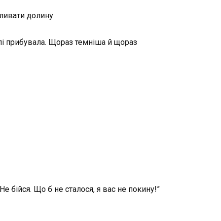
ливати долину.
алі прибувала. Щораз темніша й щораз
 Не бійся. Що б не сталося, я вас не покину!”