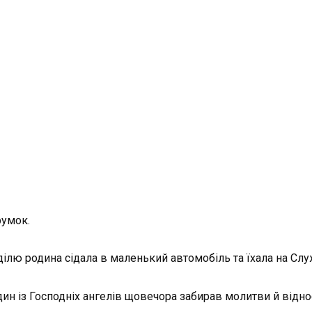
у­мок.
еділю родина сідала в маленький автомобіль та їхала на Сл
ин із Господніх ангелів щовечора забирав молитви й віднос