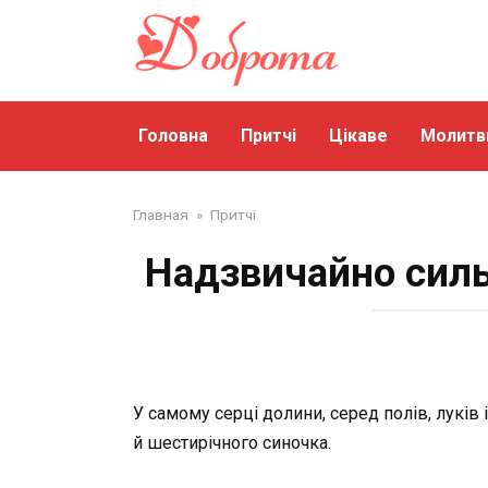
Перейти
до
змісту
Головна
Притчі
Цікаве
Молитв
Главная
»
Притчі
Надзвичайно сильн
У самому серці долини, серед полів, луків і
й шестирічного синочка.