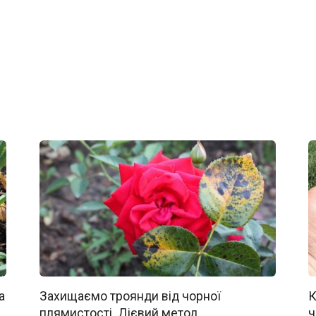
а
Захищаємо троянди від чорної
К
плямистості. Дієвий метод
ч