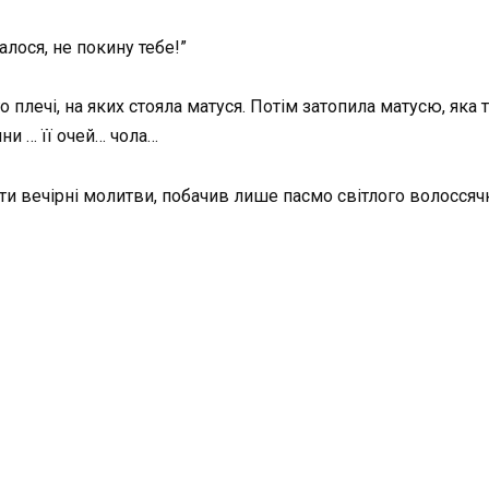
алося, не по­кину тебе!”
го плечі, на яких стояла матуся. Потім затопила ма­тусю, яка
­ни … її очей… чола…
ати вечірні молитви, побачив лише пасмо світлого волоссячк