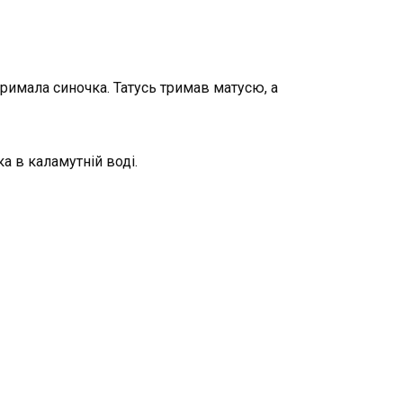
 тримала синочка. Татусь тримав мату­сю, а
а в каламутній воді.