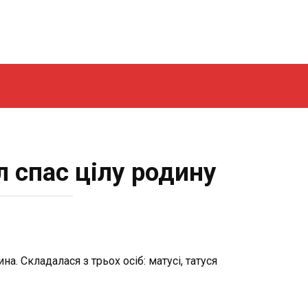
л спас цілу родину
. Складалася з трьох осіб: матусі, та­туся