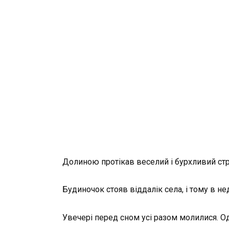
Долиною протікав веселий і бурхливий стр
Будиночок стояв віддалік села, і тому в н
Увечері перед сном усі разом молилися. Од