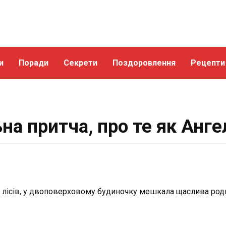
и
Поради
Секрети
Поздоровлення
Рецепти
а притча, про те як Анге
 лі­сів, у двоповерховому будиночку мешкала щас­лива родина