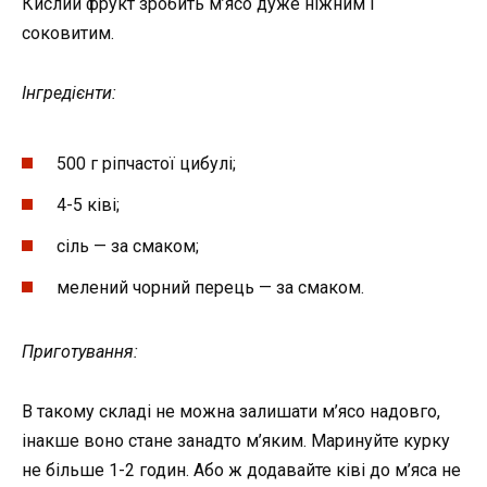
Кислий фрукт зробить м’ясо дуже ніжним і
соковитим.
Інгредієнти:
500 г ріпчастої цибулі;
4-5 ківі;
сіль — за смаком;
мелений чорний перець — за смаком.
Приготування:
В такому складі не можна залишати м’ясо надовго,
інакше воно стане занадто м’яким. Маринуйте курку
не більше 1-2 годин. Або ж додавайте ківі до м’яса не