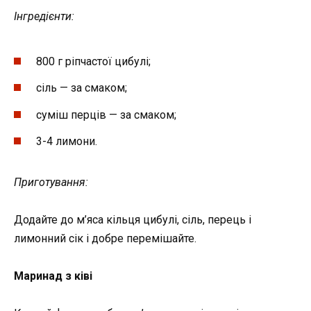
Інгредієнти:
800 г ріпчастої цибулі;
сіль — за смаком;
суміш перців — за смаком;
3-4 лимони.
Приготування:
Додайте до м’яса кільця цибулі, сіль, перець і
лимонний сік і добре перемішайте.
Маринад з ківі