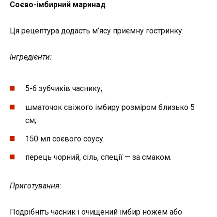
Соєво-імбирний маринад
Ця рецептура додасть м’ясу приємну гостринку.
Інгредієнти:
5-6 зубчиків часнику;
шматочок свіжого імбиру розміром близько 5
см;
150 мл соєвого соусу.
перець чорний, сіль, спеції — за смаком.
Приготування:
Подрібніть часник і очищений імбир ножем або