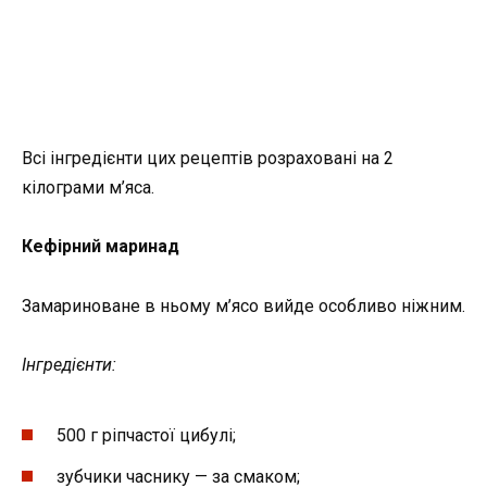
Всі інгредієнти цих рецептів розраховані на 2
кілограми м’яса.
Кефірний маринад
Замариноване в ньому м’ясо вийде особливо ніжним.
Інгредієнти:
500 г ріпчастої цибулі;
зубчики часнику — за смаком;