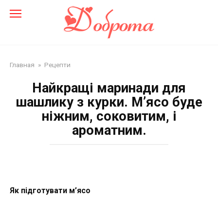
Перейти
до
змісту
Главная
»
Рецепти
Найкращі маринади для
шашлику з курки. М’ясо буде
ніжним, соковитим, і
ароматним.
Як підготувати м’ясо