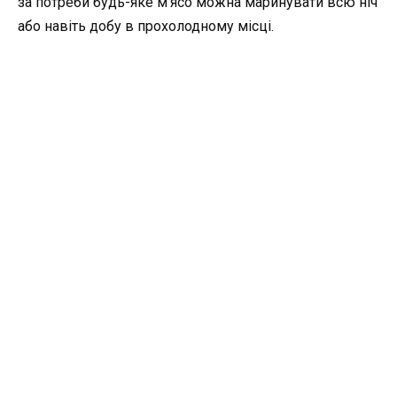
за потреби будь-яке м’ясо можна маринувати всю ніч
або навіть добу в прохолодному місці.