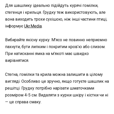
Для шашлику ідеально підійдуть курячі гомілки,
стегенця і крильця. Грудку теж використовують, але
вона виходить трохи сухішою, ніж інші частини птиці,
інформує
Ukr.Media
.
Вибирайте якісну курку. М’ясо не повинно неприємно
пахнути, бути липким і покритим кров’ю або слизом.
При натисканні ямка на м’якоті має швидко
вирівнятися.
Стегна, гомілки та крила можна залишити в цілому
вигляді. Особливо це зручно, якщо готуєте шашлик на
решітці. Грудку потрібно нарізати шматочками
розміром 4-5 см. Видаляти з курки шкіру і кістки чи ні
— це справа смаку.