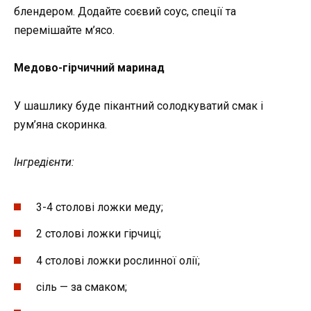
блендером. Додайте соєвий соус, спеції та
перемішайте м’ясо.
Медово-гірчичний маринад
У шашлику буде пікантний солодкуватий смак і
рум’яна скоринка.
Інгредієнти:
3-4 столові ложки меду;
2 столові ложки гірчиці;
4 столові ложки рослинної олії;
сіль — за смаком;