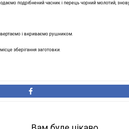
додаємо подрібнений часник і перець чорний молотий, зно
ревертаємо і вкриваємо рушником.
ісце зберігання заготовки.
Вам буде цікаво