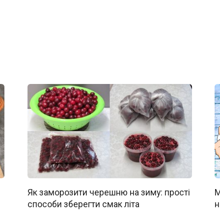
Як заморозити черешню на зиму: прості
М
способи зберегти смак літа
н