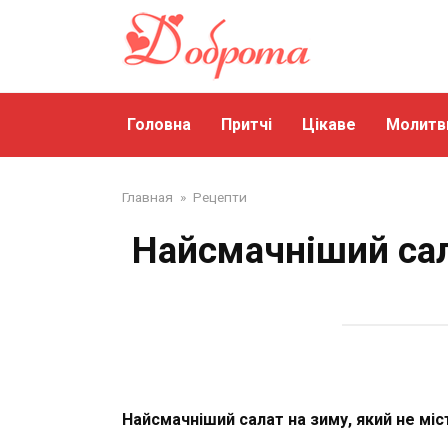
Перейти
до
змісту
Головна
Притчі
Цікаве
Молитв
Главная
»
Рецепти
Найсмачніший сала
Найсмачніший салат на зиму, який не міст