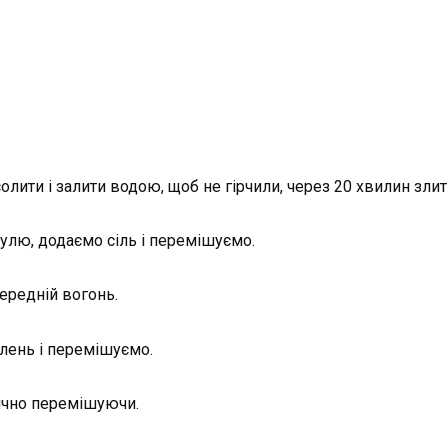
ити і залити водою, щоб не гірчили, через 20 хвилин злити
улю, додаємо сіль і перемішуємо.
ередній вогонь.
елень і перемішуємо.
ично перемішуючи.