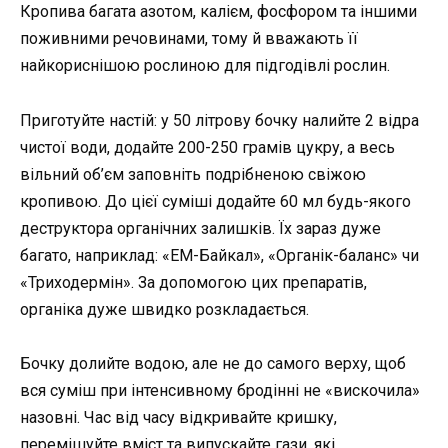
Кропива багата азотом, калієм, фосфором та іншими
поживними речовинами, тому й вважають її
найкориснішою рослиною для підгодівлі рослин.
Приготуйте настій: у 50 літрову бочку налийте 2 відра
чистої води, додайте 200-250 грамів цукру, а весь
вільний об’єм заповніть подрібненою свіжою
кропивою. До цієї суміші додайте 60 мл будь-якого
деструктора органічних залишків. Їх зараз дуже
багато, наприклад: «ЕМ-Байкал», «Органік-баланс» чи
«Триходермін». За допомогою цих препаратів,
органіка дуже швидко розкладається.
Бочку долийте водою, але не до самого верху, щоб
вся суміш при інтенсивному бродінні не «вискочила»
назовні. Час від часу відкривайте кришку,
перемішуйте вміст та випускайте гази, які