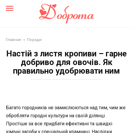
Перейти
до
змісту
Главная
»
Поради
Настій з листя кропиви – гарне
добриво для овочів. Як
правильно удобрювати ним
Багато городників не замислюються над тим, чим же
обробляти городні культури на своїй ділянці.
Простіше за все придбати ефективні та швидкі
хімічні засоби у спеціальній крамниці. Наслідки