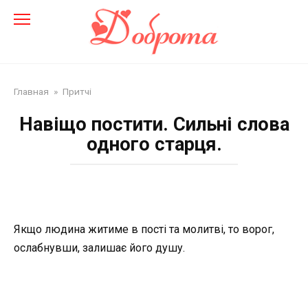
Перейти
до
змісту
Главная
»
Притчі
Навіщо постити. Сильні слова
одного старця.
Якщо людина житиме в пості та молитві, то ворог,
ослабнувши, залишає його душу.