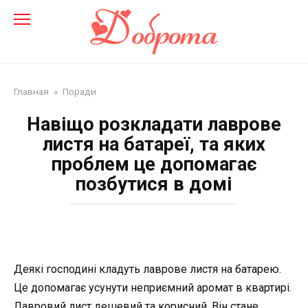
Перейти
до
змісту
Главная
»
Поради
Навіщо розкладати лаврове
листя на батареї, та яких
проблем це допомагає
позбутися в домі
Деякі господині кладуть лаврове листя на батарею.
Це допомагає усунути неприємний аромат в квартирі.
Лавровий лист дешевий та корисний. Він стане