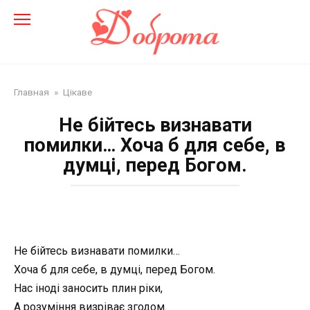
Перейти
до
змісту
Главная
»
Цікаве
Не бійтесь визнавати
помилки… Хоча б для себе, в
думці, перед Богом.
Не бійтесь визнавати помилки…
Хоча б для себе, в думці, перед Богом.
Нас іноді заносить плин ріки,
А розуміння визріває згодом.