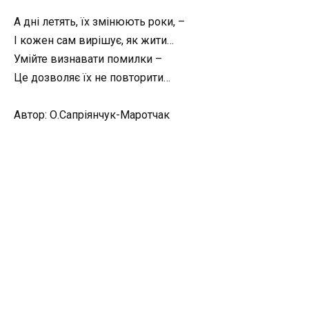
А дні летять, їх змінюють роки, –
І кожен сам вирішує, як жити…
Умійте визнавати помилки –
Це дозволяє їх не повторити…
Автор: О.Сапріянчук-Маротчак