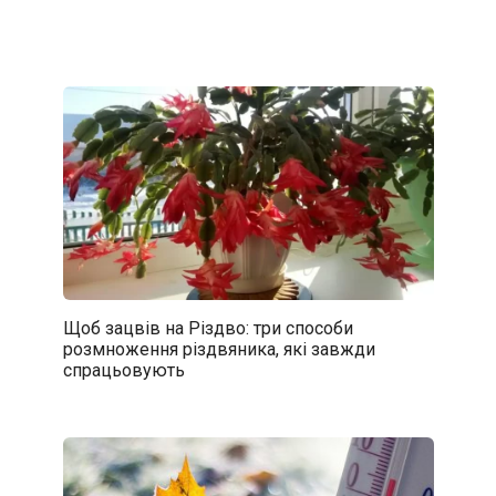
Щоб зацвів на Різдво: три способи
розмноження різдвяника, які завжди
спрацьовують