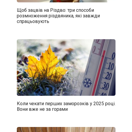
Щоб зацвів на Різдво: три способи
розмноження різдвяника, які завжди
спрацьовують
Коли чекати перших заморозків у 2025 році.
Вони вже не за горами