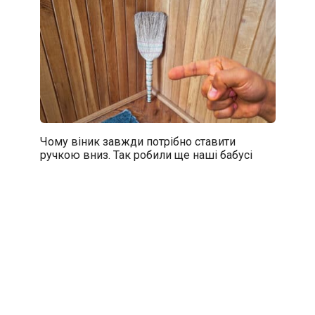
Чому віник завжди потрібно ставити
ручкою вниз. Так робили ще наші бабусі