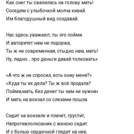
Как снег ты свалилась на голову мать!
Соседям с улыбочкой молча кивай
Им благодушный вид создавай.
Нас здесь уважают, ты это пойми
И авторитет нам не подорви,
Ты ж не современная, стыдно нам, мать!
Ну, ладно… про деньги давай толковать»
«А что ж не спросил, есть ониу меня?»
«Куда ты их дела? Ты ж всё продала?
Пойми,мать, без денег ты нам не нужна»
И мать на вокзал со слезами пошла.
Сидит на вокзале и плачет, грустит,
Напротивполковник с женою сидит.
И с болью сердечной глядит на неё,