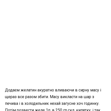
Додаєм желатин акуратно вливаючи в сирну масу і
щераз все разом збити. Масу викласти на шар з
печива і в холодильник нехай загусне хоч годинку.
Потім розвести желе 1п. в 250 гр.скл. кипятку, і так