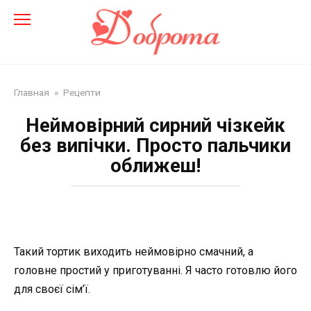
Перейти
до
змісту
Главная
»
Рецепти
Неймовірний сирний чізкейк
без випічки. Просто пальчики
оближеш!
Такий тортик виходить неймовірно смачний, а
головне простий у приготуванні. Я часто готовлю його
для своєї сім’ї.