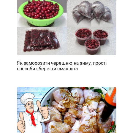
Як заморозити черешню на зиму: прості
способи зберегти смак літа