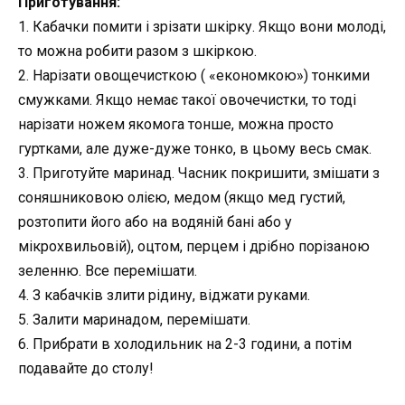
Приготування:
1. Кабачки помити і зрізати шкірку. Якщо вони молоді,
то можна робити разом з шкіркою.
2. Нарізати овощечисткою ( «економкою») тонкими
смужками. Якщо немає такої овочечистки, то тоді
нарізати ножем якомога тонше, можна просто
гуртками, але дуже-дуже тонко, в цьому весь смак.
3. Приготуйте маринад. Часник покришити, змішати з
соняшниковою олією, медом (якщо мед густий,
розтопити його або на водяній бані або у
мікрохвильовій), оцтом, перцем і дрібно порізаною
зеленню. Все перемішати.
4. З кабачків злити рідину, віджати руками.
5. Залити маринадом, перемішати.
6. Прибрати в холодильник на 2-3 години, а потім
подавайте до столу!