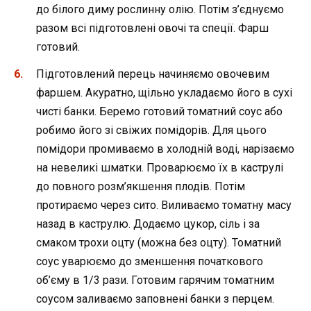
до білого диму рослинну олію. Потім з’єднуємо
разом всі підготовлені овочі та спеції. Фарш
готовий.
Підготовлений перець начиняємо овочевим
фаршем. Акуратно, щільно укладаємо його в сухі
чисті банки. Беремо готовий томатний соус або
робимо його зі свіжих помідорів. Для цього
помідори промиваємо в холодній воді, нарізаємо
на невеликі шматки. Проварюємо їх в каструлі
до повного розм’якшення плодів. Потім
протираємо через сито. Виливаємо томатну масу
назад в каструлю. Додаємо цукор, сіль і за
смаком трохи оцту (можна без оцту). Томатний
соус уварюємо до зменшення початкового
об’єму в 1/3 рази. Готовим гарячим томатним
соусом заливаємо заповнені банки з перцем.