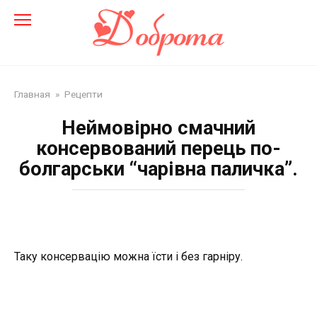
Перейти
до
змісту
Главная
»
Рецепти
Неймовірно смачний
консервований перець по-
болгарськи “чарівна паличка”.
Таку консервацію можна їсти і без гарніру.