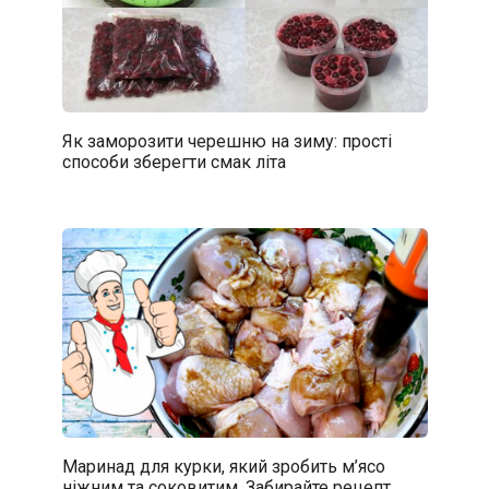
Як заморозити черешню на зиму: прості
способи зберегти смак літа
Маринад для курки, який зробить м’ясо
ніжним та соковитим. Забирайте рецепт