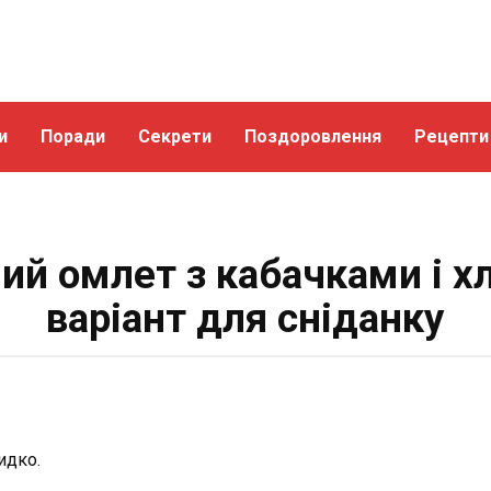
и
Поради
Секрети
Поздоровлення
Рецепти
ий омлет з кабачками і х
варіант для сніданку
идко.