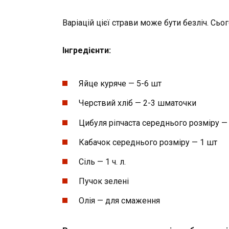
Варіацій цієї страви може бути безліч. Сь
Інгредієнти:
Яйце куряче — 5-6 шт
Черствий хліб — 2-3 шматочки
Цибуля ріпчаста середнього розміру —
Кабачок середнього розміру — 1 шт
Сіль — 1 ч. л.
Пучок зелені
Олія — для смаження