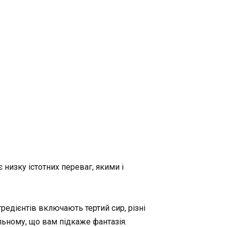
низку істотних переваг, якими і
гредієнтів включають тертий сир, різні
альному, що вам підкаже фантазія.