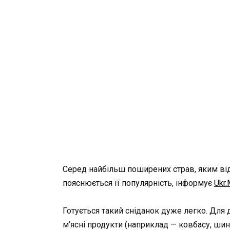
Серед найбільш поширених страв, яким відд
пояснюється її популярність, інформує
Ukr.
Готується такий сніданок дуже легко. Для д
м’ясні продукти (наприклад — ковбасу, шинк