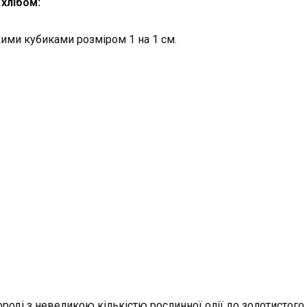
 хлібом:
ими кубиками розміром 1 на 1 см.
роді з невеликою кількістю рослинної олії до золотистого