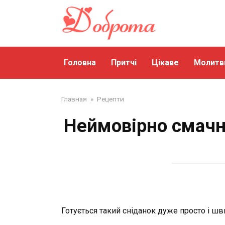
Перейти
до
змісту
Головна
Притчі
Цікаве
Молитв
Главная
»
Рецепти
Неймовірно смачн
Готується такий сніданок дуже просто і шв