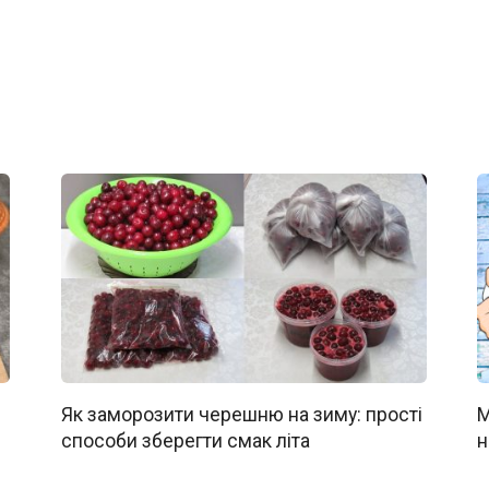
Як заморозити черешню на зиму: прості
М
способи зберегти смак літа
н