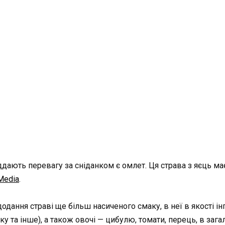
ають перевагу за сніданком є омлет. Ця страва з яєць має 
Media
.
одання страві ще більш насиченого смаку, в неї в якості ін
у та інше), а також овочі — цибулю, томати, перець, в заг