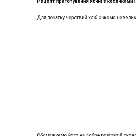
Рецепт приготування яєчні з кабачками і
Для початку черствий хліб ріжемо невелик
Обсмажуємо його на добре розігрітій сково