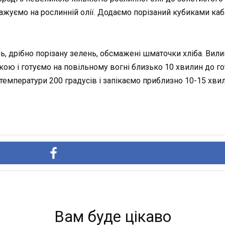
ажуємо на рослинній олії. Додаємо порізаний кубиками каб
ль, дрібно порізану зелень, обсмажені шматочки хліба. Ви
ою і готуємо на повільному вогні близько 10 хвилин до го
температури 200 градусів і запікаємо приблизно 10-15 хвил
Вам буде цікаво