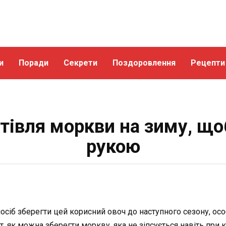
и
Поради
Секрети
Поздоровлення
Рецепти
отівля моркви на зиму, що
рукою
осіб зберегти цей корисний овоч до наступного сезону, о
, як можна зберегти моркву, яка не зіпсується навіть при к