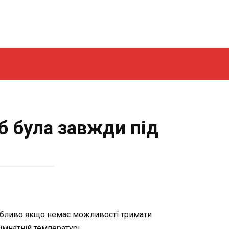
б була завжди під
собливо якщо немає можливості тримати
імнатній температурі.