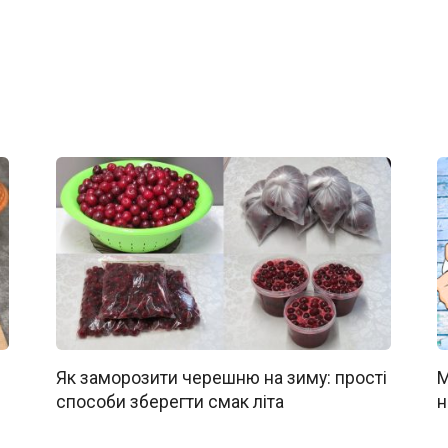
Як заморозити черешню на зиму: прості
М
способи зберегти смак літа
н