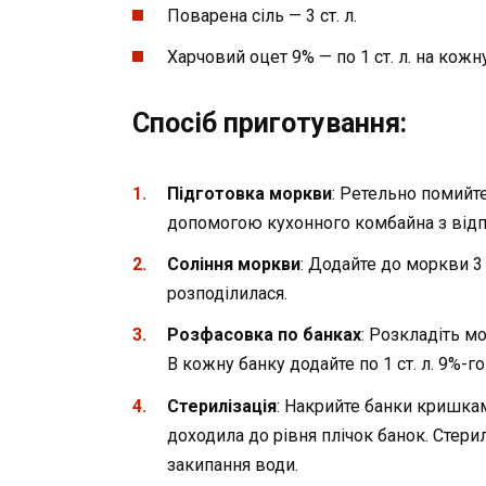
Поварена сіль — 3 ст. л.
Харчовий оцет 9% — по 1 ст. л. на кожн
Спосіб приготування:
Підготовка моркви
: Ретельно помийте 
допомогою кухонного комбайна з від
Соління моркви
: Додайте до моркви 3 
розподілилася.
Розфасовка по банках
: Розкладіть м
В кожну банку додайте по 1 ст. л. 9%-го
Стерилізація
: Накрийте банки кришкам
доходила до рівня плічок банок. Стери
закипання води.