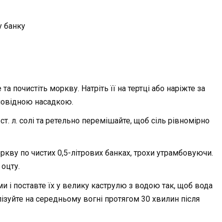
у банку
та почистіть моркву. Натріть її на тертці або наріжте за
повідною насадкою.
ст. л. солі та ретельно перемішайте, щоб сіль рівномірно
оркву по чистих 0,5-літрових банках, трохи утрамбовуючи.
 оцту.
и і поставте їх у велику каструлю з водою так, щоб вода
лізуйте на середньому вогні протягом 30 хвилин після