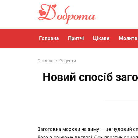
Перейти
до
змісту
Головна
Притчі
Цікаве
Молитв
Главная
»
Рецепти
Новий спосіб заг
Заготовка моркви на зиму — це чудовий сп
його в свіжому вигляді. Ось простий рецепт