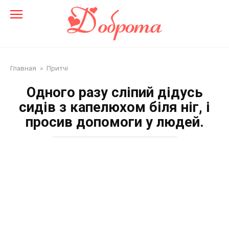
Перейти
до
змісту
Главная
»
Притчі
Одного разу сліпий дідусь
сидів з капелюхом біля ніг, і
просив допомоги у людей.