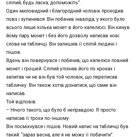
сліпий, будь ласка, допоможіть”.
Один миловидний і благородний чоловік проходив
повз і зупинився. Він побачив інваліда, у якого було
всього лише кілька монет в його капелюсі. Він кинув
йому пару монет і без його дозволу написав нові
слова на табличці. Він залишив її сліпій людині і
пішов.
Вдень він повернувся і побачив, що капелюх повний
монет і грошей. Сліпий упізнав його по кроках і
запитав чи не він був той чоловік, що переписав
табличку. Він також хотів дізнатися, що саме він
написав.
Той відповів:
– Нічого такого, що було б неправдою. Я просто
написав її трохи по-іншому.
Він посміхнувся і пішов. Новий напис на табличці був
такий: “зараз весна, але я не можу її побачити”.