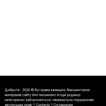
Доброта - 2026 © Всі права захищені. Використання
матеріалів сайту без письмової згоди редакції
категорично забороняється і вважається порушенням
авторських прав. *
Contacts
*
Соглашение