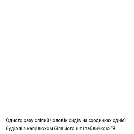
Одного разу сліпий чоловік сидів на сходинках однієї
будівлі з капелюхом біля його ніг і табличкою “Я