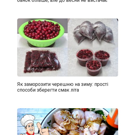
банок більше, але до весни не вистачає
Як заморозити черешню на зиму: прості
способи зберегти смак літа