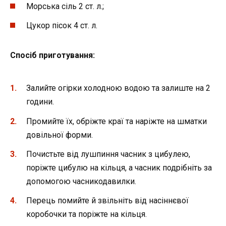
Морська сіль 2 ст. л.;
Цукор пісок 4 ст. л.
Спосіб приготування:
Залийте огірки холодною водою та залиште на 2
години.
Промийте їх, обріжте краї та наріжте на шматки
довільної форми.
Почистьте від лушпиння часник з цибулею,
поріжте цибулю на кільця, а часник подрібніть за
допомогою часникодавилки.
Перець помийте й звільніть від насіннєвої
коробочки та поріжте на кільця.